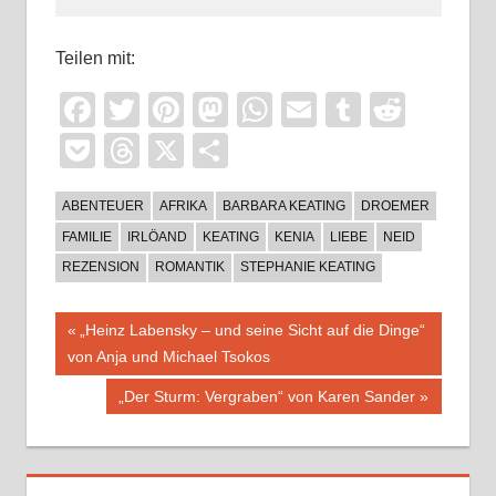
Teilen mit:
Facebook
Twitter
Pinterest
Mastodon
WhatsApp
Email
Tumblr
Reddi
Pocket
Threads
X
Teilen
ABENTEUER
AFRIKA
BARBARA KEATING
DROEMER
FAMILIE
IRLÖAND
KEATING
KENIA
LIEBE
NEID
REZENSION
ROMANTIK
STEPHANIE KEATING
Beitragsnavigation
Vorheriger
„Heinz Labensky – und seine Sicht auf die Dinge“
Beitrag:
von Anja und Michael Tsokos
Nächster
„Der Sturm: Vergraben“ von Karen Sander
Beitrag: