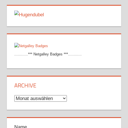
............*** Netgalley Badges ***............
ARCHIVE
Archive
Name