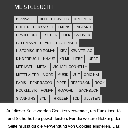
MEISTGESUCHT
BLANVALET
BOD
CONNELLY
DROEMER
EDITION OBERKASSEL
EMONS
ENGLAND
ERMITTLUNG
FISCHER
FOLK
GMEINER
GOLDMANN
HEYNE
HISTORISCH
HISTORISCHER ROMAN
KBV
KBV VERLAG
KINDERBUCH
KNAUR
KRIMI
LIEBE
LÜBBE
MEDIVAEL
METAL
MICHAEL CONNELLY
MITTELALTER
MORD
MUSIK
MUT
ORIGINAL
PARIS
PENDRAGON
PIPER
REZENSION
ROCK
ROCKMUSIK
ROMAN
ROWOHLT
SACHBUCH
SPANNUNG
SYLT
THRILLER
TOD
ULLSTEIN
WEIHNACHT
Auf dieser Seite werden Cookies verwendet, um Funktionalität
und Sicherheit zu gewährleisten. Für die weitere Nutzung der
Seite musst du die Verwendung von Cookies einstellen. Das