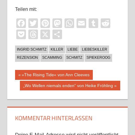
Teilen mit:
Facebook
Twitter
Pinterest
Mastodon
WhatsApp
Email
Tumblr
Reddi
Pocket
Threads
X
Teilen
INGRID SCHMITZ
KILLER
LIEBE
LIEBESKILLER
REZENSION
SCAMMING
SCHMITZ
SPIEKEROOG
Beitragsnavigation
Vorheriger
»The Rising Tide« von Ann Cleeves
Beitrag:
Nächster
„Wo Wellen niemals enden“ von Heike Fröhling
Beitrag:
KOMMENTAR HINTERLASSEN
Deine E-Mail-Adresse wird nicht veröffentlicht.