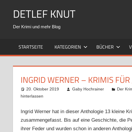
Zum
DETLEF KNUT
Inhalt
springen
Der Krimi und mehr Blog
STARTSEITE
KATEGORIEN
BÜCHER
V
INGRID WERNER – KRIMIS FÜR
20. Oktober 2019
Gaby Hochrainer
Der Kri
hinterlassen
Ingrid Werner hat in dieser Anthologie 13 kleine 
zusammengefasst. Bis auf eine Geschichte, die Pe
ihrer Feder und wurden schon in anderen Anthologie