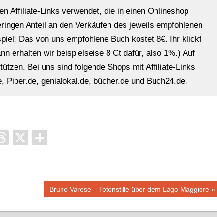
en Affiliate-Links verwendet, die in einen Onlineshop
eringen Anteil an den Verkäufen des jeweils empfohlenen
ispiel: Das von uns empfohlene Buch kostet 8€. Ihr klickt
n erhalten wir beispielseise 8 Ct dafür, also 1%.) Auf
ützen. Bei uns sind folgende Shops mit Affiliate-Links
, Piper.de, genialokal.de, bücher.de und Buch24.de.
it
ocket
Threads
X
Teilen
Nächster
Bruno Varese – Totenstille über dem Lago Maggiore
Beitrag: