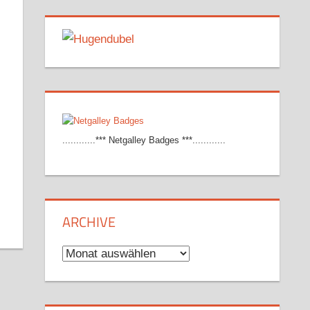
............*** Netgalley Badges ***............
ARCHIVE
Archive