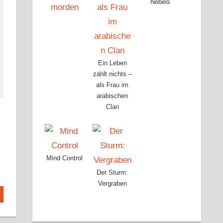
Nebels
Ein Leben
zählt nichts –
als Frau im
arabischen
Clan
Mind Control
Der Sturm:
Vergraben