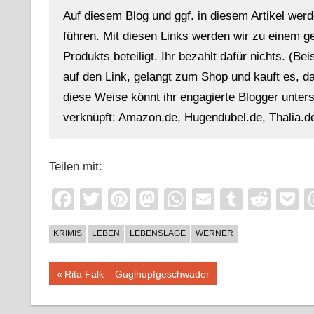
Auf diesem Blog und ggf. in diesem Artikel werd
führen. Mit diesen Links werden wir zu einem g
Produkts beteiligt. Ihr bezahlt dafür nichts. (Be
auf den Link, gelangt zum Shop und kauft es, dan
diese Weise könnt ihr engagierte Blogger unterst
verknüpft: Amazon.de, Hugendubel.de, Thalia.de
Teilen mit:
Facebook
Twitter
Pinterest
Mastodon
WhatsApp
Email
Tumblr
Redd
P
KRIMIS
LEBEN
LEBENSLAGE
WERNER
Beitragsnavigation
Vorheriger
Rita Falk – Guglhupfgeschwader
Beitrag: