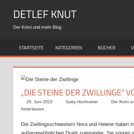
Zum
DETLEF KNUT
Inhalt
springen
Der Krimi und mehr Blog
STARTSEITE
KATEGORIEN
BÜCHER
V
„DIE STEINE DER ZWILLINGE“
25. Juni 2023
Gaby Hochrainer
Der Krimi u
hinterlassen
Die Zwillingsschwestern Nora und Helene haben in 
außergewöhnlichen Draht zueinander. Sie spüren sc