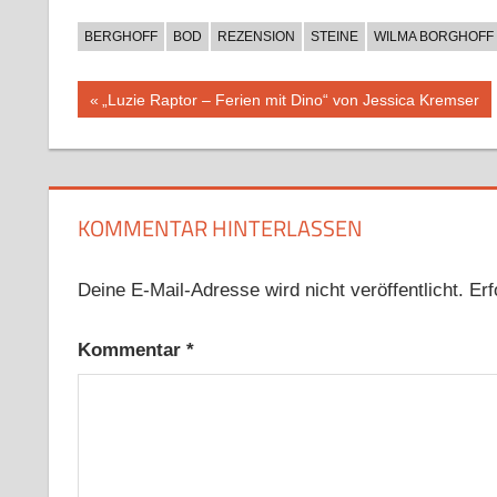
BERGHOFF
BOD
REZENSION
STEINE
WILMA BORGHOFF
Beitragsnavigation
Vorheriger
„Luzie Raptor – Ferien mit Dino“ von Jessica Kremser
Beitrag:
KOMMENTAR HINTERLASSEN
Deine E-Mail-Adresse wird nicht veröffentlicht.
Erf
Kommentar
*