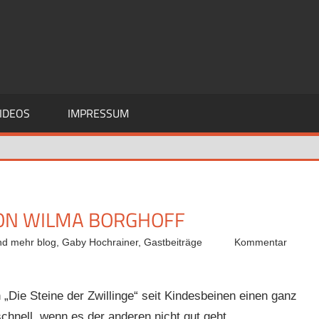
IDEOS
IMPRESSUM
 VON WILMA BORGHOFF
nd mehr blog
,
Gaby Hochrainer
,
Gastbeiträge
Kommentar
„Die Steine der Zwillinge“ seit Kindesbeinen einen ganz
hnell, wenn es der anderen nicht gut geht.