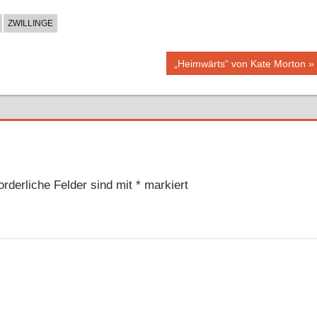
ZWILLINGE
Nächster
„Heimwärts“ von Kate Morton
Beitrag:
orderliche Felder sind mit
*
markiert