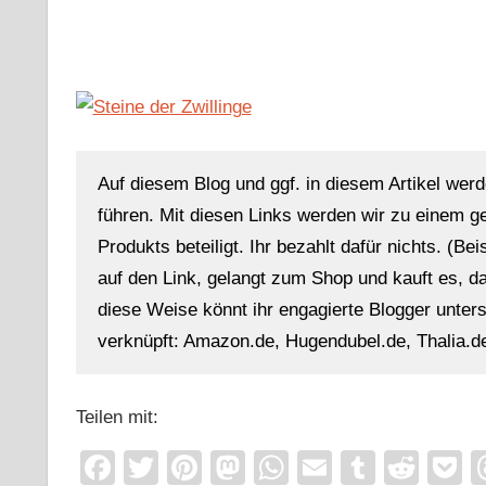
Auf diesem Blog und ggf. in diesem Artikel werd
führen. Mit diesen Links werden wir zu einem g
Produkts beteiligt. Ihr bezahlt dafür nichts. (Be
auf den Link, gelangt zum Shop und kauft es, dan
diese Weise könnt ihr engagierte Blogger unterst
verknüpft: Amazon.de, Hugendubel.de, Thalia.de
Teilen mit:
Facebook
Twitter
Pinterest
Mastodon
WhatsApp
Email
Tumblr
Redd
P