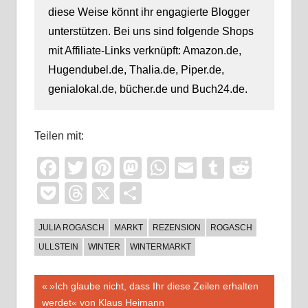
diese Weise könnt ihr engagierte Blogger
unterstützen. Bei uns sind folgende Shops
mit Affiliate-Links verknüpft: Amazon.de,
Hugendubel.de, Thalia.de, Piper.de,
genialokal.de, bücher.de und Buch24.de.
Teilen mit:
Facebook
Twitter
Pinterest
Mastodon
WhatsApp
Email
Tumblr
Reddi
Pocket
Threads
X
Teilen
JULIA ROGASCH
MARKT
REZENSION
ROGASCH
ULLSTEIN
WINTER
WINTERMARKT
Beitragsnavigation
Vorheriger
»Ich glaube nicht, dass Ihr diese Zeilen erhalten
Beitrag:
werdet« von Klaus Heimann