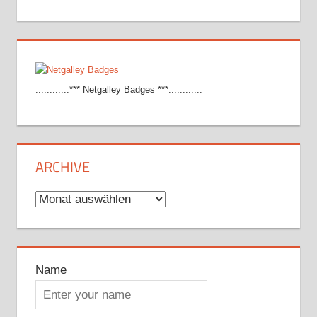
............*** Netgalley Badges ***............
ARCHIVE
Archive
Name