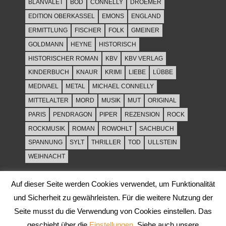
BLANVALET
BOD
CONNELLY
DROEMER
EDITION OBERKASSEL
EMONS
ENGLAND
ERMITTLUNG
FISCHER
FOLK
GMEINER
GOLDMANN
HEYNE
HISTORISCH
HISTORISCHER ROMAN
KBV
KBV VERLAG
KINDERBUCH
KNAUR
KRIMI
LIEBE
LÜBBE
MEDIVAEL
METAL
MICHAEL CONNELLY
MITTELALTER
MORD
MUSIK
MUT
ORIGINAL
PARIS
PENDRAGON
PIPER
REZENSION
ROCK
ROCKMUSIK
ROMAN
ROWOHLT
SACHBUCH
SPANNUNG
SYLT
THRILLER
TOD
ULLSTEIN
WEIHNACHT
Auf dieser Seite werden Cookies verwendet, um Funktionalität
und Sicherheit zu gewährleisten. Für die weitere Nutzung der
Seite musst du die Verwendung von Cookies einstellen. Das
geschieht über die
Einstellungen
. Siehe auch unsere