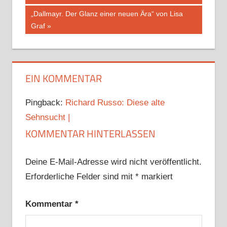
Nächster
„Dallmayr. Der Glanz einer neuen Ära“ von Lisa
Beitrag:
Graf
EIN KOMMENTAR
Pingback:
Richard Russo: Diese alte
Sehnsucht |
KOMMENTAR HINTERLASSEN
Deine E-Mail-Adresse wird nicht veröffentlicht.
Erforderliche Felder sind mit
*
markiert
Kommentar
*