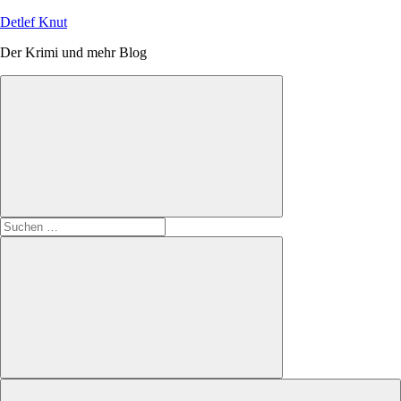
Zum
Detlef Knut
Inhalt
Der Krimi und mehr Blog
springen
Suchen
nach:
Suchen