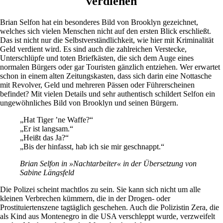
verdienen
Brian Selfon hat ein besonderes Bild von Brooklyn gezeichnet,
welches sich vielen Menschen nicht auf den ersten Blick erschließt.
Das ist nicht nur die Selbstverständlichkeit, wie hier mit Kriminalität
Geld verdient wird. Es sind auch die zahlreichen Verstecke,
Unterschlüpfe und toten Briefkästen, die sich dem Auge eines
normalen Bürgers oder gar Touristen gänzlich entziehen. Wer erwartet
schon in einem alten Zeitungskasten, dass sich darin eine Nottasche
mit Revolver, Geld und mehreren Pässen oder Führerscheinen
befindet? Mit vielen Details und sehr authentisch schildert Selfon ein
ungewöhnliches Bild von Brooklyn und seinen Bürgern.
„Hat Tiger ’ne Waffe?“
„Er ist langsam.“
„Heißt das Ja?“
„Bis der hinfasst, hab ich sie mir geschnappt.“
Brian Selfon in »Nachtarbeiter« in der Übersetzung von
Sabine Längsfeld
Die Polizei scheint machtlos zu sein. Sie kann sich nicht um alle
kleinen Verbrechen kümmern, die in der Drogen- oder
Prostituiertenszene tagtäglich geschehen. Auch die Polizistin Zera, die
als Kind aus Montenegro in die USA verschleppt wurde, verzweifelt