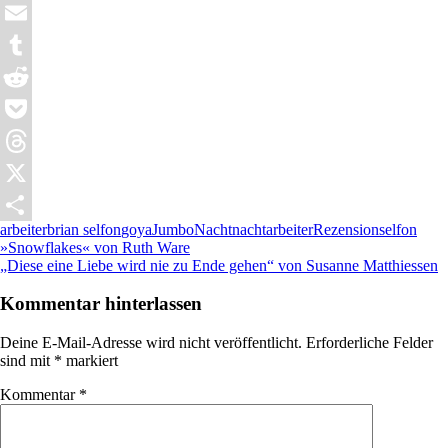
WhatsApp
Email
Tumblr
Reddit
Pocket
Threads
X
arbeiter
brian selfon
goya
Jumbo
Nacht
nachtarbeiter
Rezension
selfon
Teilen
Beitragsnavigation
Vorheriger
»Snowflakes« von Ruth Ware
Beitrag:
Nächster
„Diese eine Liebe wird nie zu Ende gehen“ von Susanne Matthiessen
Beitrag:
Kommentar hinterlassen
Deine E-Mail-Adresse wird nicht veröffentlicht.
Erforderliche Felder
sind mit
*
markiert
Kommentar
*