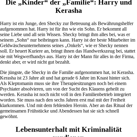
Die „Kinder“ der „Familie“: Harry und
Kerasha
Harry ist ein Junge, den Shecky zur Betreuung als Bewährungshelfer
aufgenommen hat. Harry ist für ihn wie ein Sohn. Er bekommt all
seine Liebe und all sein Wissen. Shecky bringt ihm alles bei, was er
seinem „Sohn“ nur beibringen kann. Harry ist der beste Mitarbeiter im
Geldwäscheunternehmens seines „Onkels“, wie er Shecky nennen
soll. Er heuert Kuriere an, bringt ihnen das Handwerkszeug bei, stattet
sie mit Wegwerfhandys aus. Harry ist der Mann für alles in der Firma,
denkt aber, er wird nicht gut bezahlt.
Die jüngste, die Shecky in die Familie aufgenommen hat, ist Kerasha.
Kerasha ist 23 Jahre alt und hat gerade 6 Jahre im Knast hinter sich.
Als Kleptomanin muss sie ihre Therapiesitzungen noch bei einem
Psychiater absolvieren, um von der Sucht des Klauens geheilt zu
werden. Kerasha ist noch nicht voll in den Familienbetrieb integriert
worden. Sie muss nach den sechs Jahren erst mal mit der Freiheit
klarkommen. Und mit dem fehlenden Heroin. Aber an das Ritual der
gemeinsamen Frühstücke und Abendessen hat sie sich schnell
gewöhnt.
Lebensunterhalt mit Kriminalität