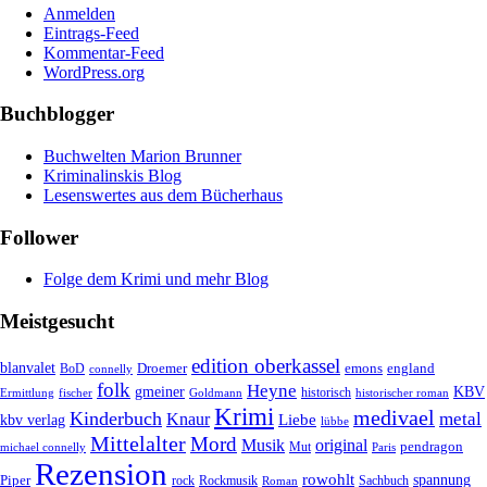
Anmelden
Eintrags-Feed
Kommentar-Feed
WordPress.org
Buchblogger
Buchwelten Marion Brunner
Kriminalinskis Blog
Lesenswertes aus dem Bücherhaus
Follower
Folge dem Krimi und mehr Blog
Meistgesucht
edition oberkassel
blanvalet
Droemer
emons
BoD
england
connelly
folk
Heyne
gmeiner
KBV
historisch
historischer roman
Ermittlung
fischer
Goldmann
Krimi
medivael
Kinderbuch
metal
Knaur
Liebe
kbv verlag
lübbe
Mittelalter
Mord
Musik
original
pendragon
Mut
michael connelly
Paris
Rezension
rowohlt
spannung
Piper
rock
Rockmusik
Roman
Sachbuch