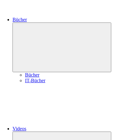
Bücher
Untermenü
öffnen
Bücher
IT-Bücher
Videos
Untermenü
öffnen