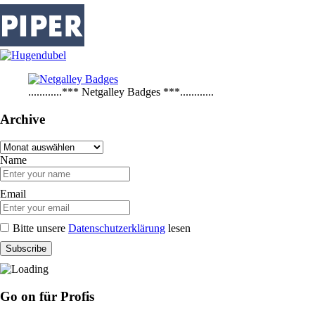
............*** Netgalley Badges ***............
Archive
Archive
Name
Email
Bitte unsere
Datenschutzerklärung
lesen
Go on für Profis