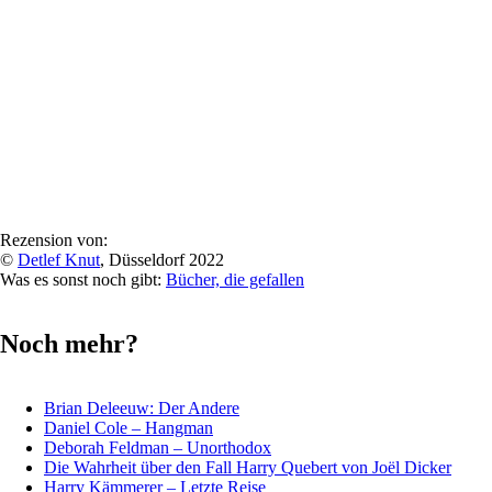
Rezension von:
©
Detlef Knut
, Düsseldorf 2022
Was es sonst noch gibt:
Bücher, die gefallen
Noch mehr?
Brian Deleeuw: Der Andere
Daniel Cole – Hangman
Deborah Feldman – Unorthodox
Die Wahrheit über den Fall Harry Quebert von Joël Dicker
Harry Kämmerer – Letzte Reise