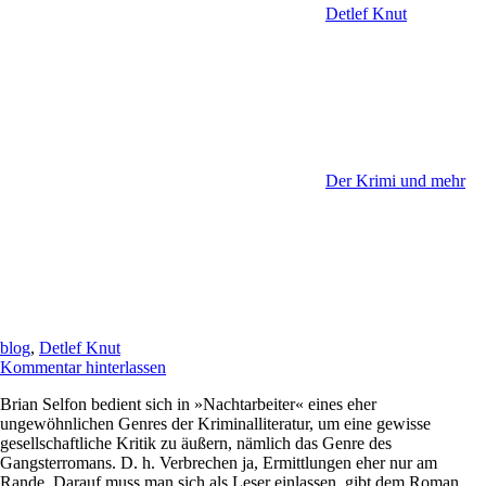
Detlef Knut
Der Krimi und mehr
blog
,
Detlef Knut
Kommentar hinterlassen
Brian Selfon bedient sich in »Nachtarbeiter« eines eher
ungewöhnlichen Genres der Kriminalliteratur, um eine gewisse
gesellschaftliche Kritik zu äußern, nämlich das Genre des
Gangsterromans. D. h. Verbrechen ja, Ermittlungen eher nur am
Rande. Darauf muss man sich als Leser einlassen, gibt dem Roman