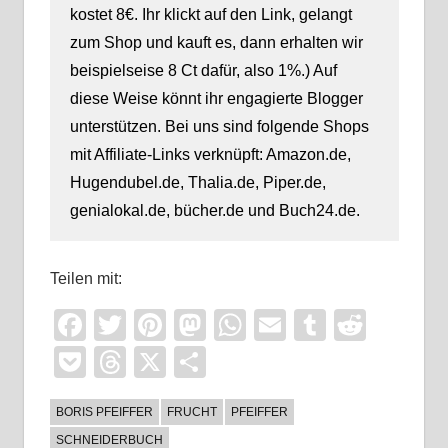
kostet 8€. Ihr klickt auf den Link, gelangt
zum Shop und kauft es, dann erhalten wir
beispielseise 8 Ct dafür, also 1%.) Auf
diese Weise könnt ihr engagierte Blogger
unterstützen. Bei uns sind folgende Shops
mit Affiliate-Links verknüpft: Amazon.de,
Hugendubel.de, Thalia.de, Piper.de,
genialokal.de, bücher.de und Buch24.de.
Teilen mit:
Facebook
Twitter
Pinterest
Mastodon
WhatsApp
Email
Tumblr
Reddi
Pocket
Threads
X
Teilen
BORIS PFEIFFER
FRUCHT
PFEIFFER
SCHNEIDERBUCH