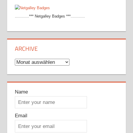
............*** Netgalley Badges ***............
ARCHIVE
Archive
Name
Email