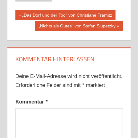
Beitragsnavigation
Vorheriger
„Das Dorf und der Tod“ von Christiane Tramitz
Beitrag:
Nächster
„Nichts als Gutes“ von Stefan Slupetzky
Beitrag:
KOMMENTAR HINTERLASSEN
Deine E-Mail-Adresse wird nicht veröffentlicht.
Erforderliche Felder sind mit
*
markiert
Kommentar
*