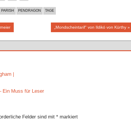
PARISH
PENDRAGON
TAGE
Nächster
kmeier
„Mondscheintarif“ von Ildikó von Kürthy
Beitrag:
gham |
 Ein Muss für Leser
orderliche Felder sind mit
*
markiert