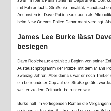
zwar im Iberia Parish Sheriffs Department. Dort kü
mit Fahrerflucht, Straßenkriminalität, Handtaschen
Ansonsten ist Dave Robicheaux auch als Alkoholike
beim New Orleans Police Department verdingt. Ab
James Lee Burke lässt Dav
besiegen
Dave Robicheaux erzählt zu Beginn von seiner Zei
Austauschprogramm der Polizei mit dem Miami Po
zwanzig Jahren. Aber damals war er noch Trinker
ein befreundeter Cop auf der Straße getötet wurde.
weil er zu dem Zeitpunkt betrunken war.
Burke holt im vorliegenden Roman die Vergangenhe
ereignen sich einige Sachen rund um seinen Schrei