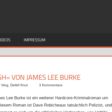
IDEOS
IMPRESSUM
SH« VON JAMES LEE BURKE
 blog
,
Detlef Knut
3 Kommentare
mes Lee Burke ist ein weiterer Hardcore-Kriminalroman um
diesem Roman ist Dave Robicheaux tatsächlich Polizist, und