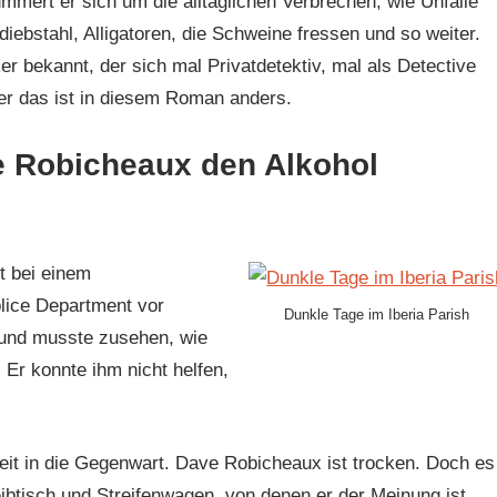
mmert er sich um die alltäglichen Verbrechen, wie Unfälle
diebstahl, Alligatoren, die Schweine fressen und so weiter.
r bekannt, der sich mal Privatdetektiv, mal als Detective
er das ist in diesem Roman anders.
e Robicheaux den Alkohol
t bei einem
lice Department vor
Dunkle Tage im Iberia Parish
 und musste zusehen, wie
 Er konnte ihm nicht helfen,
it in die Gegenwart. Dave Robicheaux ist trocken. Doch es
btisch und Streifenwagen, von denen er der Meinung ist,