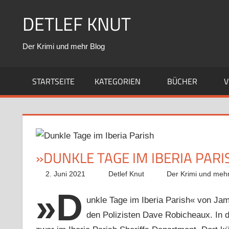
Zum
DETLEF KNUT
Inhalt
springen
Der Krimi und mehr Blog
STARTSEITE
KATEGORIEN
BÜCHER
V
»DUNKLE TAGE IM IBERIA PARI
2. Juni 2021
Detlef Knut
Der Krimi und mehr
»D
unkle Tage im Iberia Parish« von Ja
den Polizisten Dave Robicheaux. In 