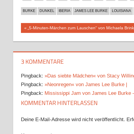
BURKE
DUNKEL
IBERIA
JAMES LEE BURKE
LOUISIANA
Beitragsnavigation
Vorheriger
„5-Minuten-Märchen zum Lauschen“ von Michaela Brin
Beitrag:
3 KOMMENTARE
Pingback:
»Das siebte Mädchen« von Stacy Willin
Pingback:
»Neonregen« von James Lee Burke |
Pingback:
Mississippi Jam von James Lee Burke –
KOMMENTAR HINTERLASSEN
Deine E-Mail-Adresse wird nicht veröffentlicht.
Erf