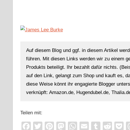
Auf diesem Blog und ggf. in diesem Artikel werd
führen. Mit diesen Links werden wir zu einem g
Produkts beteiligt. Ihr bezahlt dafür nichts. (Be
auf den Link, gelangt zum Shop und kauft es, dan
diese Weise könnt ihr engagierte Blogger unterst
verknüpft: Amazon.de, Hugendubel.de, Thalia.de
Teilen mit:
Facebook
Twitter
Pinterest
Mastodon
WhatsApp
Email
Tumblr
Redd
P