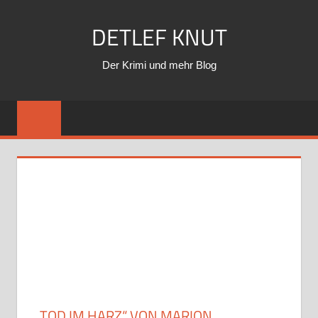
Zum
DETLEF KNUT
Inhalt
springen
Der Krimi und mehr Blog
„TOD IM HARZ“ VON MARION