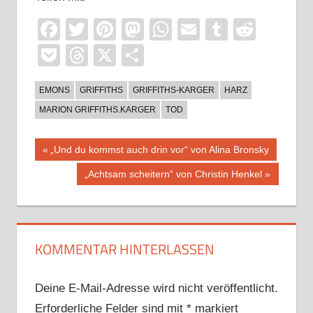
Facebook
Twitter
Pinterest
Mastodon
WhatsApp
Email
Tumblr
Reddi
Pocket
Threads
X
Teilen
EMONS
GRIFFITHS
GRIFFITHS-KARGER
HARZ
MARION GRIFFITHS.KARGER
TOD
Beitragsnavigation
Vorheriger
„Und du kommst auch drin vor“ von Alina Bronsky
Beitrag:
Nächster
„Achtsam scheitern“ von Christin Henkel
Beitrag:
KOMMENTAR HINTERLASSEN
Deine E-Mail-Adresse wird nicht veröffentlicht.
Erforderliche Felder sind mit
*
markiert