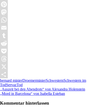
Twitter
Pinterest
Mastodon
WhatsApp
Email
Tumblr
Reddit
Pocket
Threads
X
bernard minier
Droemer
minier
Schwestern
Schwestern im
Teilen
Tod
Servaz
Tod
Beitragsnavigation
Vorheriger
„Auszeit bei den Abendrots“ von Alexandra Holenstein
Beitrag:
Nächster
„Mord in Barcelona“ von Isabella Esteban
Beitrag:
Kommentar hinterlassen