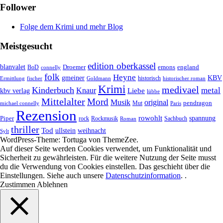
Follower
Folge dem Krimi und mehr Blog
Meistgesucht
edition oberkassel
blanvalet
Droemer
emons
BoD
england
connelly
folk
Heyne
gmeiner
KBV
historisch
historischer roman
Ermittlung
fischer
Goldmann
Krimi
medivael
Kinderbuch
metal
Knaur
Liebe
kbv verlag
lübbe
Mittelalter
Mord
Musik
original
pendragon
Mut
michael connelly
Paris
Rezension
rowohlt
spannung
Piper
rock
Rockmusik
Roman
Sachbuch
thriller
Tod
ullstein
weihnacht
Sylt
WordPress-Theme: Tortuga von ThemeZee.
Auf dieser Seite werden Cookies verwendet, um Funktionalität und
Sicherheit zu gewährleisten. Für die weitere Nutzung der Seite musst
du die Verwendung von Cookies einstellen. Das geschieht über die
Einstellungen
. Siehe auch unsere
Datenschutzinformation
. .
Zustimmen
Ablehnen