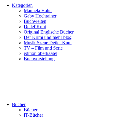
Kategorien
Manuela Hahn
Gaby Hochrainer
Buchwelten
Detlef Knut
Original Englische Bücher
Der Krimi und mehr blog
Musik Szene Detlef Knut
TV – Film und Serie
edition oberkassel
Buchvorstellung
Bücher
Bücher
IT-Bücher