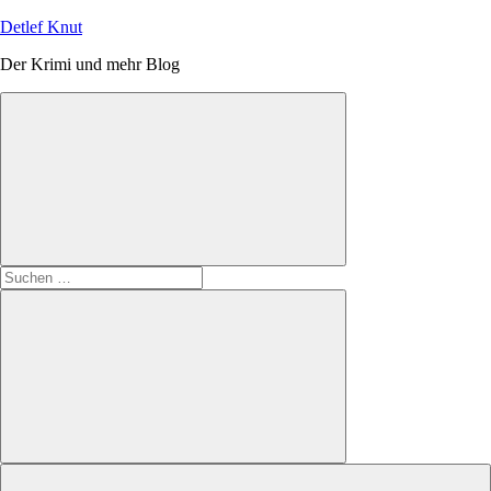
Zum
Detlef Knut
Inhalt
Der Krimi und mehr Blog
springen
Suchen
nach:
Suchen