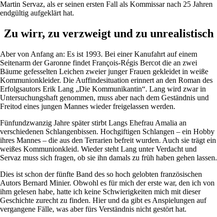
Martin Servaz, als er seinen ersten Fall als Kommissar nach 25 Jahren
endgültig aufgeklärt hat.
Zu wirr, zu verzweigt und zu unrealistisch
Aber von Anfang an: Es ist 1993. Bei einer Kanufahrt auf einem
Seitenarm der Garonne findet François-Régis Bercot die an zwei
Bäume gefesselten Leichen zweier junger Frauen gekleidet in weiße
Kommunionkleider. Die Auffindesituation erinnert an den Roman des
Erfolgsautors Erik Lang „Die Kommunikantin“. Lang wird zwar in
Untersuchungshaft genommen, muss aber nach dem Geständnis und
Freitod eines jungen Mannes wieder freigelassen werden.
Fünfundzwanzig Jahre später stirbt Langs Ehefrau Amalia an
verschiedenen Schlangenbissen. Hochgiftigen Schlangen – ein Hobby
ihres Mannes – die aus den Terrarien befreit wurden. Auch sie trägt ein
weißes Kommunionkleid. Wieder steht Lang unter Verdacht und
Servaz muss sich fragen, ob sie ihn damals zu früh haben gehen lassen.
Dies ist schon der fünfte Band des so hoch gelobten französischen
Autors Bernard Minier. Obwohl es für mich der erste war, den ich von
ihm gelesen habe, hatte ich keine Schwierigkeiten mich mit dieser
Geschichte zurecht zu finden. Hier und da gibt es Anspielungen auf
vergangene Fälle, was aber fürs Verständnis nicht gestört hat.