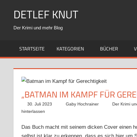
Zum
DETLEF KNUT
Inhalt
springen
Der Krimi und mehr Blog
STARTSEITE
KATEGORIEN
BÜCHER
V
„BATMAN IM KAMPF FÜR GERE
30. Juli 2023
Gaby Hochrainer
Der Krimi u
hinterlassen
Das Buch macht mit seinem dicken Cover einen h
selbst ist klar zu erkennen, dass es sich hier um