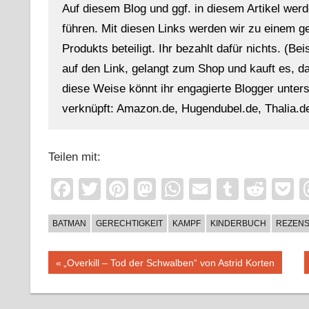
Auf diesem Blog und ggf. in diesem Artikel werd
führen. Mit diesen Links werden wir zu einem g
Produkts beteiligt. Ihr bezahlt dafür nichts. (Be
auf den Link, gelangt zum Shop und kauft es, dan
diese Weise könnt ihr engagierte Blogger unterst
verknüpft: Amazon.de, Hugendubel.de, Thalia.de
Teilen mit:
Facebook
Twitter
Pinterest
Mastodon
WhatsApp
Email
Tumblr
Redd
P
BATMAN
GERECHTIGKEIT
KAMPF
KINDERBUCH
REZENS
Beitragsnavigation
Vorheriger
„Overkill – Tod der Schwalben“ von Astrid Korten
Beitrag: