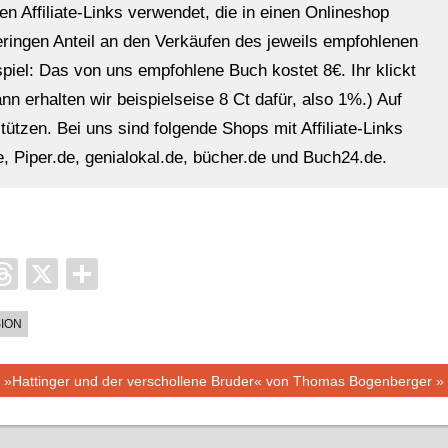
en Affiliate-Links verwendet, die in einen Onlineshop
eringen Anteil an den Verkäufen des jeweils empfohlenen
ispiel: Das von uns empfohlene Buch kostet 8€. Ihr klickt
n erhalten wir beispielseise 8 Ct dafür, also 1%.) Auf
ützen. Bei uns sind folgende Shops mit Affiliate-Links
, Piper.de, genialokal.de, bücher.de und Buch24.de.
it
ocket
Threads
X
Teilen
ION
Nächster
»Hattinger und der verschollene Bruder« von Thomas Bogenberger
Beitrag: