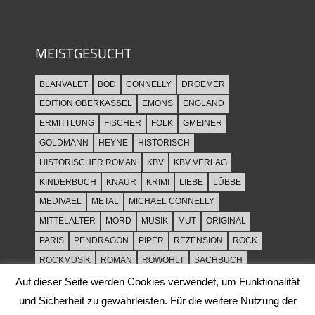
MEISTGESUCHT
BLANVALET
BOD
CONNELLY
DROEMER
EDITION OBERKASSEL
EMONS
ENGLAND
ERMITTLUNG
FISCHER
FOLK
GMEINER
GOLDMANN
HEYNE
HISTORISCH
HISTORISCHER ROMAN
KBV
KBV VERLAG
KINDERBUCH
KNAUR
KRIMI
LIEBE
LÜBBE
MEDIVAEL
METAL
MICHAEL CONNELLY
MITTELALTER
MORD
MUSIK
MUT
ORIGINAL
PARIS
PENDRAGON
PIPER
REZENSION
ROCK
ROCKMUSIK
ROMAN
ROWOHLT
SACHBUCH
SPANNUNG
SYLT
THRILLER
TOD
ULLSTEIN
Auf dieser Seite werden Cookies verwendet, um Funktionalität
WEIHNACHT
und Sicherheit zu gewährleisten. Für die weitere Nutzung der