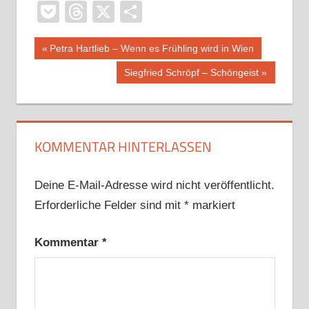
Pocket
Threads
X
Teilen
Beitragsnavigation
Vorheriger
Petra Hartlieb – Wenn es Frühling wird in Wien
Beitrag:
Nächster
Siegfried Schröpf – Schöngeist
Beitrag:
KOMMENTAR HINTERLASSEN
Deine E-Mail-Adresse wird nicht veröffentlicht.
Erforderliche Felder sind mit
*
markiert
Kommentar
*