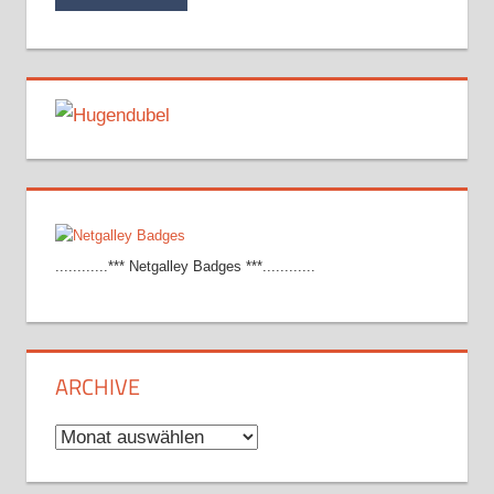
............*** Netgalley Badges ***............
ARCHIVE
Archive