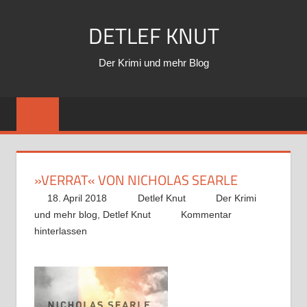
Zum
DETLEF KNUT
Inhalt
springen
Der Krimi und mehr Blog
»VERRAT« VON NICHOLAS SEARLE
18. April 2018
Detlef Knut
Der Krimi
und mehr blog
,
Detlef Knut
Kommentar
hinterlassen