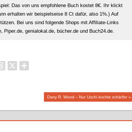
ispiel: Das von uns empfohlene Buch kostet 8€. Ihr klickt
n erhalten wir beispielseise 8 Ct dafür, also 1%.) Auf
ützen. Bei uns sind folgende Shops mit Affiliate-Links
, Piper.de, genialokal.de, bücher.de und Buch24.de.
it
ocket
Threads
X
Teilen
Nächster
Dany R. Wood – Nur Uschi kochte schärfer
Beitrag: