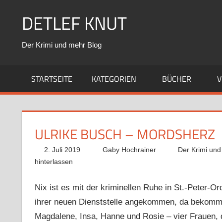
Zum
DETLEF KNUT
Inhalt
springen
Der Krimi und mehr Blog
STARTSEITE
KATEGORIEN
BÜCHER
V
ULRIKE BUSCH – MORDSHERZ
2. Juli 2019
Gaby Hochrainer
Der Krimi und
hinterlassen
Nix ist es mit der kriminellen Ruhe in St.-Peter-
ihrer neuen Dienststelle angekommen, da bekomme
Magdalene, Insa, Hanne und Rosie – vier Frauen, d