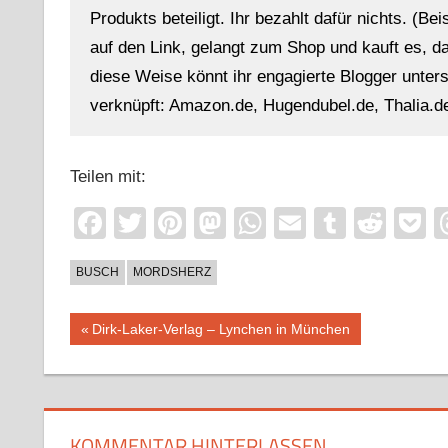
Produkts beteiligt. Ihr bezahlt dafür nichts. (Be
auf den Link, gelangt zum Shop und kauft es, dan
diese Weise könnt ihr engagierte Blogger unterst
verknüpft: Amazon.de, Hugendubel.de, Thalia.de
Teilen mit:
Facebook
Twitter
Pinterest
Mastodon
WhatsApp
Email
Tumblr
Redd
P
BUSCH
MORDSHERZ
Beitragsnavigation
Vorheriger
Dirk-Laker-Verlag – Lynchen in München
Beitrag:
KOMMENTAR HINTERLASSEN