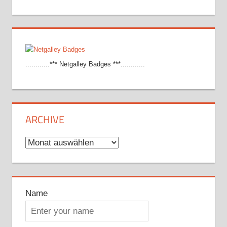
............*** Netgalley Badges ***............
ARCHIVE
Archive
Name