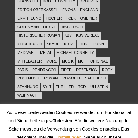
BLANVALET
BOD
CONNELLY
DROEMER
EDITION OBERKASSEL
EMONS
ENGLAND
ERMITTLUNG
FISCHER
FOLK
GMEINER
GOLDMANN
HEYNE
HISTORISCH
HISTORISCHER ROMAN
KBV
KBV VERLAG
KINDERBUCH
KNAUR
KRIMI
LIEBE
LÜBBE
MEDIVAEL
METAL
MICHAEL CONNELLY
MITTELALTER
MORD
MUSIK
MUT
ORIGINAL
PARIS
PENDRAGON
PIPER
REZENSION
ROCK
ROCKMUSIK
ROMAN
ROWOHLT
SACHBUCH
SPANNUNG
SYLT
THRILLER
TOD
ULLSTEIN
WEIHNACHT
Auf dieser Seite werden Cookies verwendet, um Funktionalität
und Sicherheit zu gewährleisten. Für die weitere Nutzung der
Seite musst du die Verwendung von Cookies einstellen. Das
geschieht über die
Einstellungen
. Siehe auch unsere