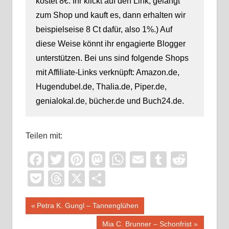
kostet 8€. Ihr klickt auf den Link, gelangt
zum Shop und kauft es, dann erhalten wir
beispielseise 8 Ct dafür, also 1%.) Auf
diese Weise könnt ihr engagierte Blogger
unterstützen. Bei uns sind folgende Shops
mit Affiliate-Links verknüpft: Amazon.de,
Hugendubel.de, Thalia.de, Piper.de,
genialokal.de, bücher.de und Buch24.de.
Teilen mit:
Facebook
Twitter
Pinterest
Mastodon
WhatsApp
Email
Tumblr
Reddi
Pocket
Threads
X
Teilen
Beitragsnavigation
Vorheriger
Petra K. Gungl – Tannenglühen
Beitrag:
Nächster
Mia C. Brunner – Schonfrist