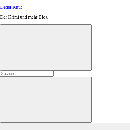
Zum
Detlef Knut
Inhalt
Der Krimi und mehr Blog
springen
Suchen
nach:
Suchen