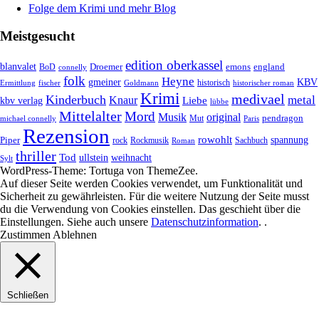
Folge dem Krimi und mehr Blog
Meistgesucht
edition oberkassel
blanvalet
Droemer
emons
BoD
england
connelly
folk
Heyne
gmeiner
KBV
historisch
historischer roman
Ermittlung
fischer
Goldmann
Krimi
medivael
Kinderbuch
metal
Knaur
Liebe
kbv verlag
lübbe
Mittelalter
Mord
Musik
original
pendragon
Mut
michael connelly
Paris
Rezension
rowohlt
spannung
Piper
rock
Rockmusik
Roman
Sachbuch
thriller
Tod
ullstein
weihnacht
Sylt
WordPress-Theme: Tortuga von ThemeZee.
Auf dieser Seite werden Cookies verwendet, um Funktionalität und
Sicherheit zu gewährleisten. Für die weitere Nutzung der Seite musst
du die Verwendung von Cookies einstellen. Das geschieht über die
Einstellungen
. Siehe auch unsere
Datenschutzinformation
. .
Zustimmen
Ablehnen
Schließen