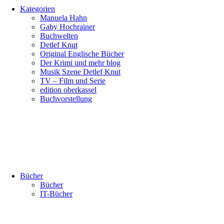
Kategorien
Manuela Hahn
Gaby Hochrainer
Buchwelten
Detlef Knut
Original Englische Bücher
Der Krimi und mehr blog
Musik Szene Detlef Knut
TV – Film und Serie
edition oberkassel
Buchvorstellung
Bücher
Bücher
IT-Bücher