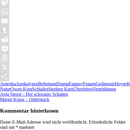
Pinterest
Mastodon
WhatsApp
Email
Tumblr
Reddit
Pocket
Threads
X
Amerika
Apokalypse
Befreiung
Drama
Fantasy
Frauen
Gefängnis
Heyne
K
Teilen
Natur
Owen King
Schlafen
Stephen King
Überleben
Verteidigung
Beitragsnavigation
Vorheriger
Anja Stroot – Der schwarze Schatten
Beitrag:
Nächster
Margit Kruse – Opferstock
Beitrag:
Kommentar hinterlassen
Deine E-Mail-Adresse wird nicht veröffentlicht.
Erforderliche Felder
sind mit
*
markiert