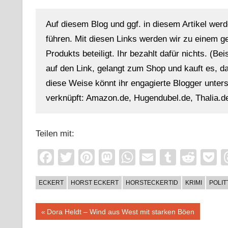
Auf diesem Blog und ggf. in diesem Artikel werd
führen. Mit diesen Links werden wir zu einem g
Produkts beteiligt. Ihr bezahlt dafür nichts. (Be
auf den Link, gelangt zum Shop und kauft es, dan
diese Weise könnt ihr engagierte Blogger unterst
verknüpft: Amazon.de, Hugendubel.de, Thalia.de
Teilen mit:
Facebook
Twitter
Pinterest
Mastodon
WhatsApp
Email
Tumblr
Redd
P
ECKERT
HORST ECKERT
HORSTECKERTID
KRIMI
POLIT
Beitragsnavigation
Vorheriger
Dora Heldt – Wind aus West mit starken Böen
Beitrag: