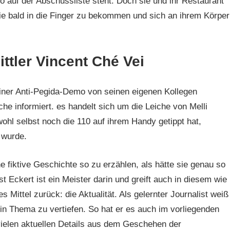
o auf der Abschussliste steht. Doch sie und ihr Restaurant
ie bald in die Finger zu bekommen und sich an ihrem Körper
ttler Vincent Ché Vei
iner Anti-Pegida-Demo von seinen eigenen Kollegen
che informiert. es handelt sich um die Leiche von Melli
wohl selbst noch die 110 auf ihrem Handy getippt hat,
 wurde.
ne fiktive Geschichte so zu erzählen, als hätte sie genau so
st Eckert ist ein Meister darin und greift auch in diesem wie
Mittel zurück: die Aktualität. Als gelernter Journalist weiß
 ein Thema zu vertiefen. So hat er es auch im vorliegenden
vielen aktuellen Details aus dem Geschehen der