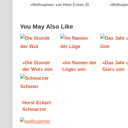
»Wolfsspinne« von Horst Eckert 20
»Wolfsspin
You May Also Like
«Die Stunde
»Im Namen der
»Das Jahr 
der Wut» von
Lüge« von
Gier« von
Horst Eckert
Horst Eckert
Horst Ecke
(Melia/Vincent-
Reihe II)
Horst Eckert:
Schwarzer
Schwan