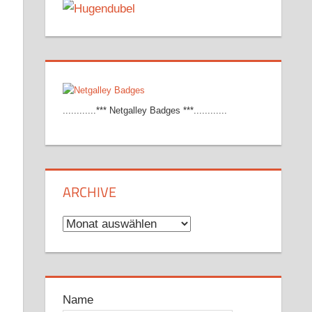
............*** Netgalley Badges ***............
ARCHIVE
Archive
Name