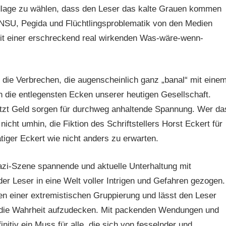
dlage zu wählen, dass den Leser das kalte Grauen kommen
m NSU, Pegida und Flüchtlingsproblematik von den Medien
mit einer erschreckend real wirkenden Was-wäre-wenn-
die Verbrechen, die augenscheinlich ganz „banal“ mit eine
n die entlegensten Ecken unserer heutigen Gesellschaft.
etzt Geld sorgen für durchweg anhaltende Spannung. Wer da
cht umhin, die Fiktion des Schriftstellers Horst Eckert für
tiger Eckert wie nicht anders zu erwarten.
zi-Szene spannende und aktuelle Unterhaltung mit
er Leser in eine Welt voller Intrigen und Gefahren gezogen.
en einer extremistischen Gruppierung und lässt den Leser
, die Wahrheit aufzudecken. Mit packenden Wendungen und
initiv ein Muss für alle, die sich von fesselnder und