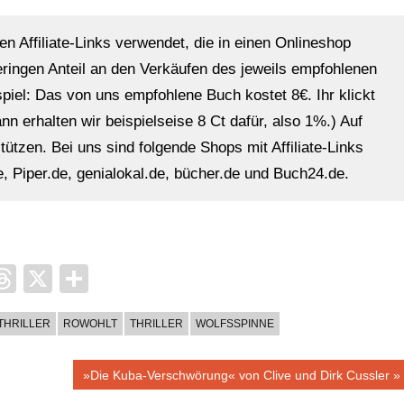
en Affiliate-Links verwendet, die in einen Onlineshop
eringen Anteil an den Verkäufen des jeweils empfohlenen
ispiel: Das von uns empfohlene Buch kostet 8€. Ihr klickt
n erhalten wir beispielseise 8 Ct dafür, also 1%.) Auf
ützen. Bei uns sind folgende Shops mit Affiliate-Links
, Piper.de, genialokal.de, bücher.de und Buch24.de.
it
ocket
Threads
X
Teilen
THRILLER
ROWOHLT
THRILLER
WOLFSSPINNE
Nächster
»Die Kuba-Verschwörung« von Clive und Dirk Cussler
Beitrag: