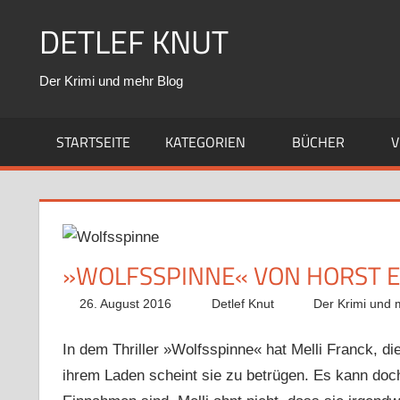
Zum
DETLEF KNUT
Inhalt
springen
Der Krimi und mehr Blog
STARTSEITE
KATEGORIEN
BÜCHER
V
»WOLFSSPINNE« VON HORST 
26. August 2016
Detlef Knut
Der Krimi und 
In dem Thriller »Wolfsspinne« hat Melli Franck, di
ihrem Laden scheint sie zu betrügen. Es kann doch 