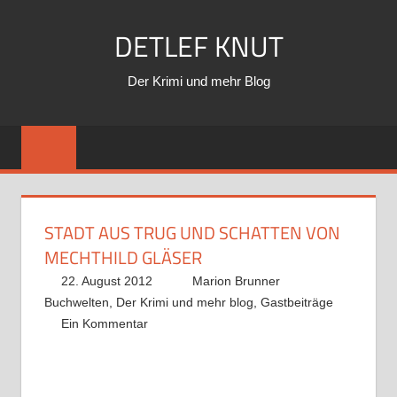
Zum
DETLEF KNUT
Inhalt
springen
Der Krimi und mehr Blog
STADT AUS TRUG UND SCHATTEN VON
MECHTHILD GLÄSER
22. August 2012
Marion Brunner
Buchwelten
,
Der Krimi und mehr blog
,
Gastbeiträge
Ein Kommentar