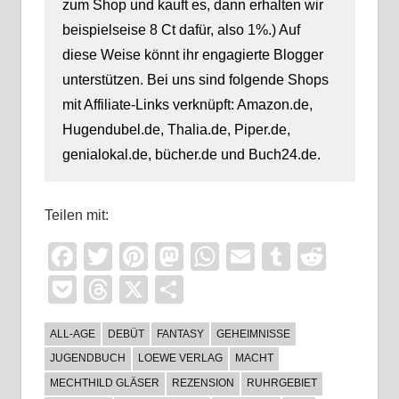
zum Shop und kauft es, dann erhalten wir
beispielseise 8 Ct dafür, also 1%.) Auf
diese Weise könnt ihr engagierte Blogger
unterstützen. Bei uns sind folgende Shops
mit Affiliate-Links verknüpft: Amazon.de,
Hugendubel.de, Thalia.de, Piper.de,
genialokal.de, bücher.de und Buch24.de.
Teilen mit:
Facebook
Twitter
Pinterest
Mastodon
WhatsApp
Email
Tumblr
Reddi
Pocket
Threads
X
Teilen
ALL-AGE
DEBÜT
FANTASY
GEHEIMNISSE
JUGENDBUCH
LOEWE VERLAG
MACHT
MECHTHILD GLÄSER
REZENSION
RUHRGEBIET