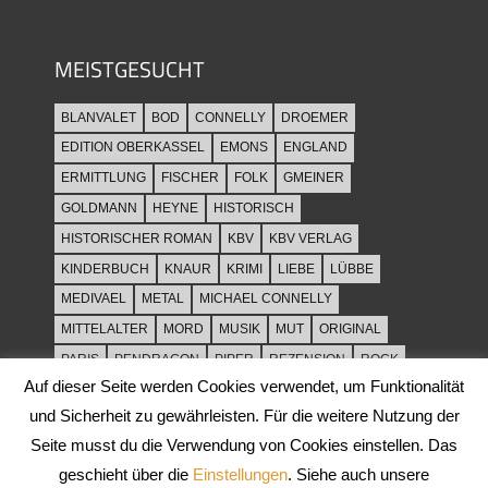
MEISTGESUCHT
BLANVALET
BOD
CONNELLY
DROEMER
EDITION OBERKASSEL
EMONS
ENGLAND
ERMITTLUNG
FISCHER
FOLK
GMEINER
GOLDMANN
HEYNE
HISTORISCH
HISTORISCHER ROMAN
KBV
KBV VERLAG
KINDERBUCH
KNAUR
KRIMI
LIEBE
LÜBBE
MEDIVAEL
METAL
MICHAEL CONNELLY
MITTELALTER
MORD
MUSIK
MUT
ORIGINAL
PARIS
PENDRAGON
PIPER
REZENSION
ROCK
Auf dieser Seite werden Cookies verwendet, um Funktionalität
ROCKMUSIK
ROMAN
ROWOHLT
SACHBUCH
und Sicherheit zu gewährleisten. Für die weitere Nutzung der
SPANNUNG
SYLT
THRILLER
TOD
ULLSTEIN
Seite musst du die Verwendung von Cookies einstellen. Das
WEIHNACHT
geschieht über die
Einstellungen
. Siehe auch unsere