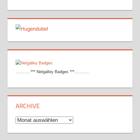
............*** Netgalley Badges ***............
ARCHIVE
Archive