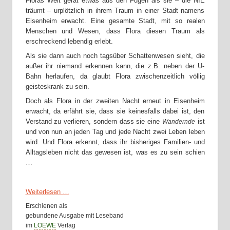
Floras Welt gerät etwas aus den Fugen als sie – die NIE
träumt – urplötzlich in ihrem Traum in einer Stadt namens
Eisenheim erwacht. Eine gesamte Stadt, mit so realen
Menschen und Wesen, dass Flora diesen Traum als
erschreckend lebendig erlebt.
Als sie dann auch noch tagsüber Schattenwesen sieht, die
außer ihr niemand erkennen kann, die z.B. neben der U-
Bahn herlaufen, da glaubt Flora zwischenzeitlich völlig
geisteskrank zu sein.
Doch als Flora in der zweiten Nacht erneut in Eisenheim
erwacht, da erfährt sie, dass sie keinesfalls dabei ist, den
Verstand zu verlieren, sondern dass sie eine
ist
Wandernde
und von nun an jeden Tag und jede Nacht zwei Leben leben
wird. Und Flora erkennt, dass ihr bisheriges Familien- und
Alltagsleben nicht das gewesen ist, was es zu sein schien
…
Weiterlesen …
Erschienen als
gebundene Ausgabe mit Leseband
im
LOEWE
Verlag