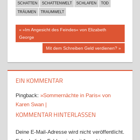
SCHATTEN
SCHATTENWELT
SCHLAFEN
TOD
TRÄUMEN
TRAUMWELT
Beitragsnavigation
Vorheriger
»Im Angesicht des Feindes« von Elizabeth
Beitrag:
George
Nächster
Mit dem Schreiben Geld verdienen?
Beitrag:
EIN KOMMENTAR
Pingback:
»Sommernächte in Paris« von
Karen Swan |
KOMMENTAR HINTERLASSEN
Deine E-Mail-Adresse wird nicht veröffentlicht.