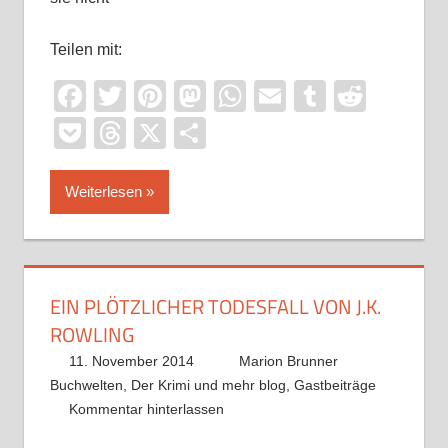
Teilen mit:
Facebook
Twitter
Pinterest
Mastodon
WhatsApp
Email
Tumblr
Reddi
Pocket
Threads
X
Teilen
Weiterlesen
EIN PLÖTZLICHER TODESFALL VON J.K.
ROWLING
11. November 2014
Marion Brunner
Buchwelten
,
Der Krimi und mehr blog
,
Gastbeiträge
Kommentar hinterlassen