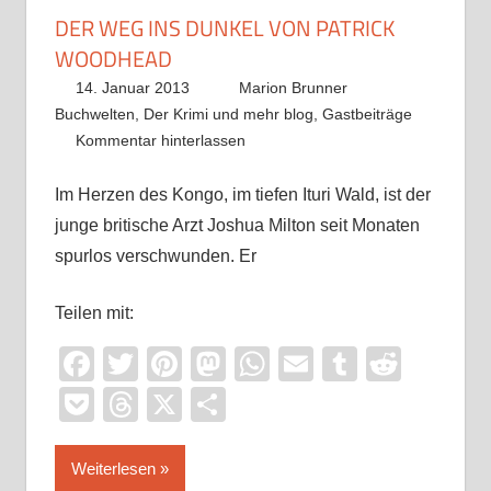
DER WEG INS DUNKEL VON PATRICK
WOODHEAD
14. Januar 2013
Marion Brunner
Buchwelten
,
Der Krimi und mehr blog
,
Gastbeiträge
Kommentar hinterlassen
Im Herzen des Kongo, im tiefen Ituri Wald, ist der
junge britische Arzt Joshua Milton seit Monaten
spurlos verschwunden. Er
Teilen mit:
Facebook
Twitter
Pinterest
Mastodon
WhatsApp
Email
Tumblr
Reddi
Pocket
Threads
X
Teilen
Weiterlesen