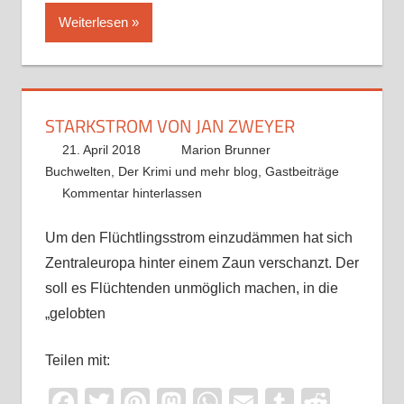
Weiterlesen
STARKSTROM VON JAN ZWEYER
21. April 2018
Marion Brunner
Buchwelten
,
Der Krimi und mehr blog
,
Gastbeiträge
Kommentar hinterlassen
Um den Flüchtlingsstrom einzudämmen hat sich
Zentraleuropa hinter einem Zaun verschanzt. Der
soll es Flüchtenden unmöglich machen, in die
„gelobten
Teilen mit:
Facebook
Twitter
Pinterest
Mastodon
WhatsApp
Email
Tumblr
Reddi