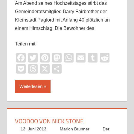
Am Abend seines Hochzeitstages stirbt das
Gemeinderatsmitglied Barry Fairbrother der
Kleinstadt Pagford mit Anfang 40 plötzlich an
einem Hirnschlag. Die Bewohner des
Teilen mit:
Facebook
Twitter
Pinterest
Mastodon
WhatsApp
Email
Tumblr
Reddi
Pocket
Threads
X
Teilen
Weiterlesen
VOODOO VON NICK STONE
13. Juni 2013
Marion Brunner
Der