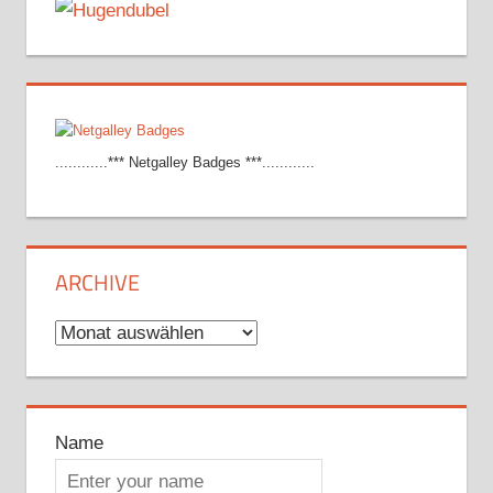
............*** Netgalley Badges ***............
ARCHIVE
Archive
Name