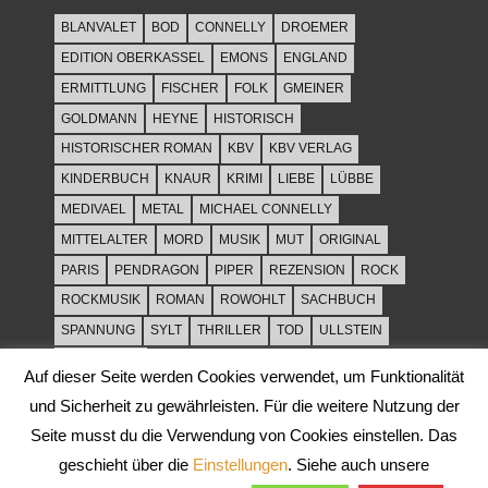
BLANVALET
BOD
CONNELLY
DROEMER
EDITION OBERKASSEL
EMONS
ENGLAND
ERMITTLUNG
FISCHER
FOLK
GMEINER
GOLDMANN
HEYNE
HISTORISCH
HISTORISCHER ROMAN
KBV
KBV VERLAG
KINDERBUCH
KNAUR
KRIMI
LIEBE
LÜBBE
MEDIVAEL
METAL
MICHAEL CONNELLY
MITTELALTER
MORD
MUSIK
MUT
ORIGINAL
PARIS
PENDRAGON
PIPER
REZENSION
ROCK
ROCKMUSIK
ROMAN
ROWOHLT
SACHBUCH
SPANNUNG
SYLT
THRILLER
TOD
ULLSTEIN
WEIHNACHT
Auf dieser Seite werden Cookies verwendet, um Funktionalität
und Sicherheit zu gewährleisten. Für die weitere Nutzung der
Seite musst du die Verwendung von Cookies einstellen. Das
geschieht über die
Einstellungen
. Siehe auch unsere