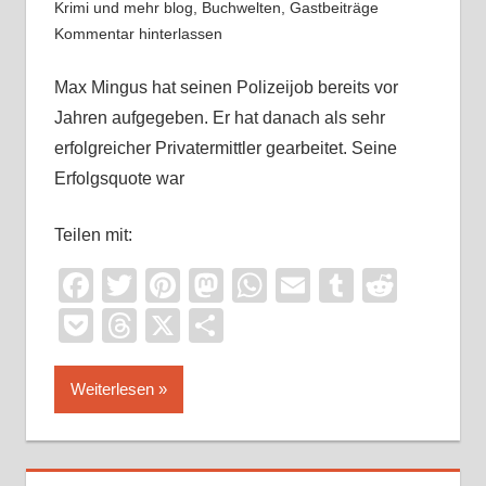
Krimi und mehr blog
,
Buchwelten
,
Gastbeiträge
Kommentar hinterlassen
Max Mingus hat seinen Polizeijob bereits vor
Jahren aufgegeben. Er hat danach als sehr
erfolgreicher Privatermittler gearbeitet. Seine
Erfolgsquote war
Teilen mit:
Facebook
Twitter
Pinterest
Mastodon
WhatsApp
Email
Tumblr
Reddi
Pocket
Threads
X
Teilen
Weiterlesen