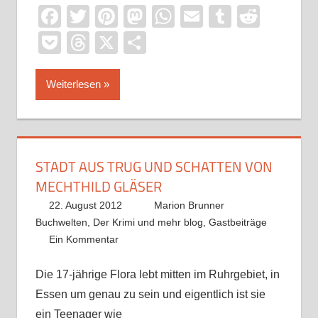
Facebook
Twitter
Pinterest
Mastodon
WhatsApp
Email
Tumblr
Reddi
Pocket
Threads
X
Teilen
Weiterlesen
STADT AUS TRUG UND SCHATTEN VON
MECHTHILD GLÄSER
22. August 2012
Marion Brunner
Buchwelten
,
Der Krimi und mehr blog
,
Gastbeiträge
Ein Kommentar
Die 17-jährige Flora lebt mitten im Ruhrgebiet, in
Essen um genau zu sein und eigentlich ist sie
ein Teenager wie