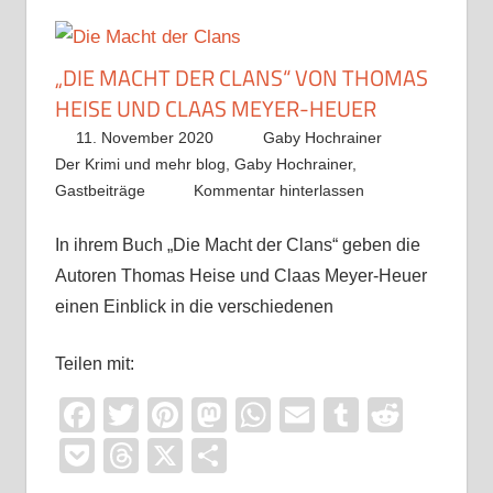
„DIE MACHT DER CLANS“ VON THOMAS
HEISE UND CLAAS MEYER-HEUER
11. November 2020
Gaby Hochrainer
Der Krimi und mehr blog
,
Gaby Hochrainer
,
Gastbeiträge
Kommentar hinterlassen
In ihrem Buch „Die Macht der Clans“ geben die
Autoren Thomas Heise und Claas Meyer-Heuer
einen Einblick in die verschiedenen
Teilen mit:
Facebook
Twitter
Pinterest
Mastodon
WhatsApp
Email
Tumblr
Reddi
Pocket
Threads
X
Teilen