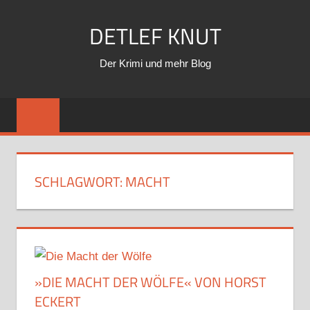
Zum
DETLEF KNUT
Inhalt
springen
Der Krimi und mehr Blog
SCHLAGWORT:
MACHT
»DIE MACHT DER WÖLFE« VON HORST
ECKERT