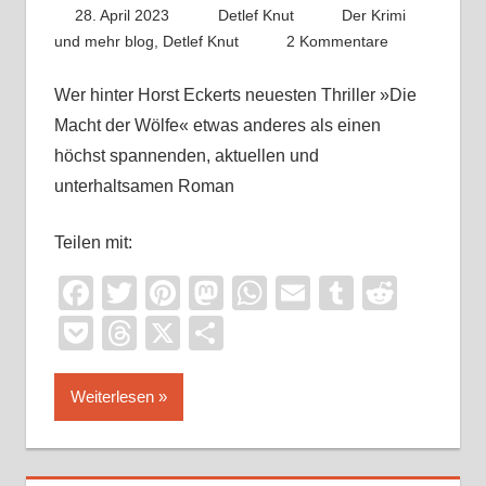
28. April 2023
Detlef Knut
Der Krimi
und mehr blog
,
Detlef Knut
2 Kommentare
Wer hinter Horst Eckerts neuesten Thriller »Die
Macht der Wölfe« etwas anderes als einen
höchst spannenden, aktuellen und
unterhaltsamen Roman
Teilen mit:
Facebook
Twitter
Pinterest
Mastodon
WhatsApp
Email
Tumblr
Reddi
Pocket
Threads
X
Teilen
Weiterlesen