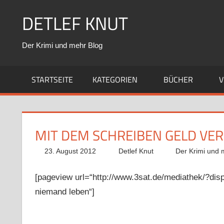
Zum
DETLEF KNUT
Inhalt
springen
Der Krimi und mehr Blog
STARTSEITE
KATEGORIEN
BÜCHER
V
MIT DEM SCHREIBEN GELD VE
23. August 2012
Detlef Knut
Der Krimi und 
[pageview url=“http://www.3sat.de/mediathek/?di
niemand leben“]