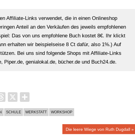
en Affiliate-Links verwendet, die in einen Onlineshop
eringen Anteil an den Verkäufen des jeweils empfohlenen
ispiel: Das von uns empfohlene Buch kostet 8€. Ihr klickt
n erhalten wir beispielseise 8 Ct dafür, also 1%.) Auf
ützen. Bei uns sind folgende Shops mit Affiliate-Links
, Piper.de, genialokal.de, bücher.de und Buch24.de.
it
ocket
Threads
X
Teilen
N
SCHULE
WERKSTATT
WORKSHOP
Nächster
Die leere Wiege von Ruth Dugdall