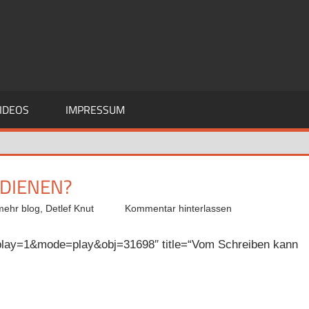
IDEOS
IMPRESSUM
RDIENEN?
mehr blog
,
Detlef Knut
Kommentar hinterlassen
splay=1&mode=play&obj=31698″ title=“Vom Schreiben kann