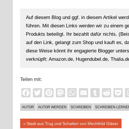
Auf diesem Blog und ggf. in diesem Artikel werd
führen. Mit diesen Links werden wir zu einem g
Produkts beteiligt. Ihr bezahlt dafür nichts. (Be
auf den Link, gelangt zum Shop und kauft es, dan
diese Weise könnt ihr engagierte Blogger unterst
verknüpft: Amazon.de, Hugendubel.de, Thalia.de
Teilen mit:
Facebook
Twitter
Pinterest
Mastodon
WhatsApp
Email
Tumblr
Redd
P
AUTOR
AUTOR WERDEN
SCHREIBEN
SCHREIBEN LERNE
Beitragsnavigation
Vorheriger
Stadt aus Trug und Schatten von Mechthild Gläser