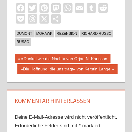
Facebook
Twitter
Pinterest
Mastodon
WhatsApp
Email
Tumblr
Reddi
Pocket
Threads
X
Teilen
DUMONT
MOHAWK
REZENSION
RICHARD RUSSO
RUSSO
Beitragsnavigation
Vorheriger
»Dunkel wie die Nacht« von Orjan N. Karlsson
Beitrag:
Nächster
»Die Hoffnung, die uns trägt« von Kerstin Lange
Beitrag:
KOMMENTAR HINTERLASSEN
Deine E-Mail-Adresse wird nicht veröffentlicht.
Erforderliche Felder sind mit
*
markiert