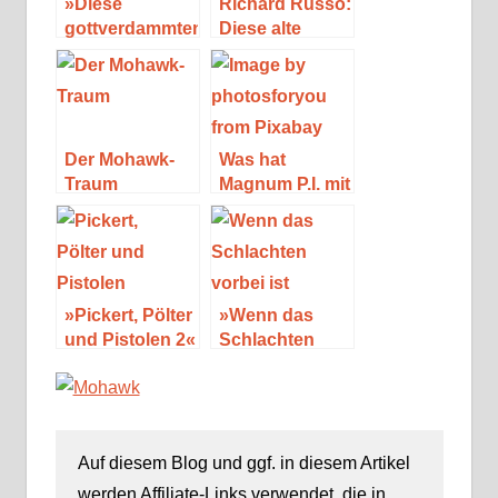
»Diese
Richard Russo:
gottverdammten
Diese alte
Träume« von
Sehnsucht
Richard Russo
Der Mohawk-
Was hat
Traum
Magnum P.I. mit
Robert B.
Parker zu tun?
»Pickert, Pölter
»Wenn das
und Pistolen 2«
Schlachten
von
vorbei ist« von
Autorengruppe
T. C. Boyle
Auf diesem Blog und ggf. in diesem Artikel
werden Affiliate-Links verwendet, die in