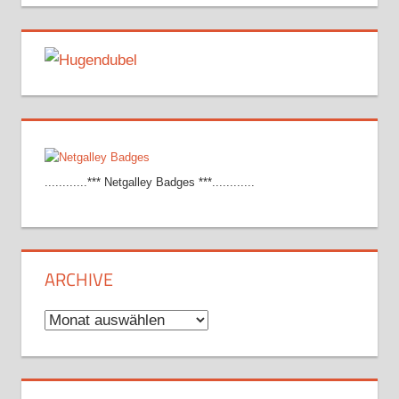
............*** Netgalley Badges ***............
ARCHIVE
Archive