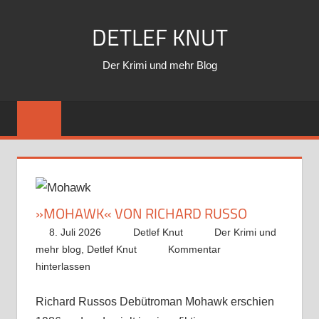
Zum
DETLEF KNUT
Inhalt
springen
Der Krimi und mehr Blog
»MOHAWK« VON RICHARD RUSSO
8. Juli 2026
Detlef Knut
Der Krimi und
mehr blog
,
Detlef Knut
Kommentar
hinterlassen
Richard Russos Debütroman Mohawk erschien