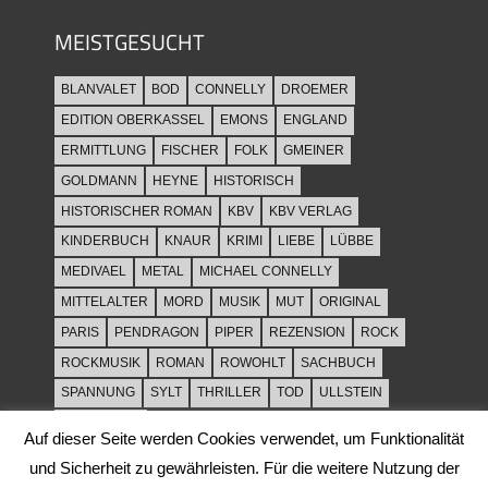
MEISTGESUCHT
BLANVALET
BOD
CONNELLY
DROEMER
EDITION OBERKASSEL
EMONS
ENGLAND
ERMITTLUNG
FISCHER
FOLK
GMEINER
GOLDMANN
HEYNE
HISTORISCH
HISTORISCHER ROMAN
KBV
KBV VERLAG
KINDERBUCH
KNAUR
KRIMI
LIEBE
LÜBBE
MEDIVAEL
METAL
MICHAEL CONNELLY
MITTELALTER
MORD
MUSIK
MUT
ORIGINAL
PARIS
PENDRAGON
PIPER
REZENSION
ROCK
ROCKMUSIK
ROMAN
ROWOHLT
SACHBUCH
SPANNUNG
SYLT
THRILLER
TOD
ULLSTEIN
WEIHNACHT
Auf dieser Seite werden Cookies verwendet, um Funktionalität
und Sicherheit zu gewährleisten. Für die weitere Nutzung der