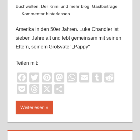
Buchwelten
,
Der Krimi und mehr blog
,
Gastbeiträge
Kommentar hinterlassen
Amerika in den 50er Jahren. Luke Chandler ist
sieben Jahre alt und lebt gemeinsam mit seinen
Eltern, seinem Großvater „Pappy“
Teilen mit:
Facebook
Twitter
Pinterest
Mastodon
WhatsApp
Email
Tumblr
Reddi
Pocket
Threads
X
Teilen
Weiterlesen