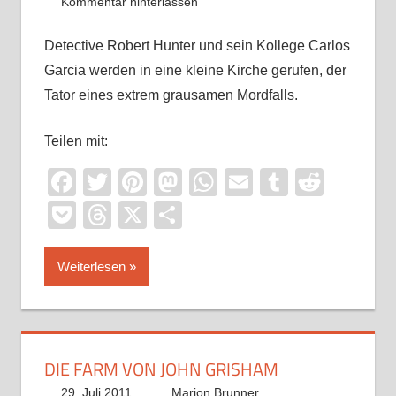
Kommentar hinterlassen
Detective Robert Hunter und sein Kollege Carlos
Garcia werden in eine kleine Kirche gerufen, der
Tator eines extrem grausamen Mordfalls.
Teilen mit:
Facebook
Twitter
Pinterest
Mastodon
WhatsApp
Email
Tumblr
Reddi
Pocket
Threads
X
Teilen
Weiterlesen
DIE FARM VON JOHN GRISHAM
29. Juli 2011
Marion Brunner