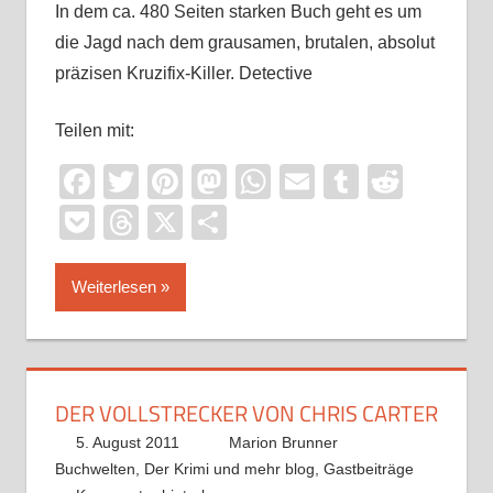
In dem ca. 480 Seiten starken Buch geht es um
die Jagd nach dem grausamen, brutalen, absolut
präzisen Kruzifix-Killer. Detective
Teilen mit:
Facebook
Twitter
Pinterest
Mastodon
WhatsApp
Email
Tumblr
Reddi
Pocket
Threads
X
Teilen
Weiterlesen
DER VOLLSTRECKER VON CHRIS CARTER
5. August 2011
Marion Brunner
Buchwelten
,
Der Krimi und mehr blog
,
Gastbeiträge