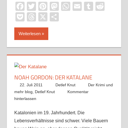
Facebook
Twitter
Pinterest
Mastodon
WhatsApp
Email
Tumblr
Reddi
Pocket
Threads
X
Teilen
Weiterlesen
NOAH GORDON: DER KATALANE
22. Juli 2011
Detlef Knut
Der Krimi und
mehr blog
,
Detlef Knut
Kommentar
hinterlassen
Katalonien im 19. Jahrhundert. Die
Lebensverhältnisse sind schwer. Viele Bauern