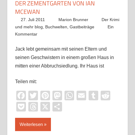
DER ZEMENTGARTEN VON IAN
MCEWAN
27. Juli 2011
Marion Brunner
Der Krimi
und mehr blog
,
Buchwelten
,
Gastbeiträge
Ein
Kommentar
Jack lebt gemeinsam mit seinen Eltern und
seinen Geschwistern in einem großen Haus in
mitten einer Abbruchsiedlung. Ihr Haus ist
Teilen mit:
Facebook
Twitter
Pinterest
Mastodon
WhatsApp
Email
Tumblr
Reddi
Pocket
Threads
X
Teilen
Weiterlesen