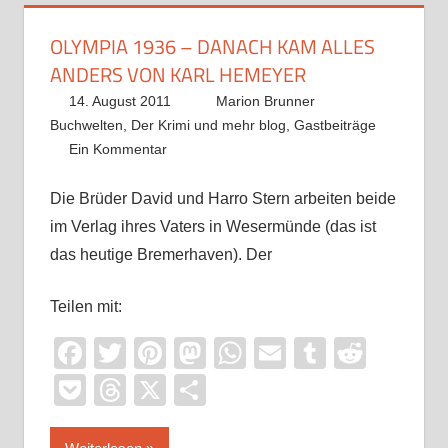
OLYMPIA 1936 – DANACH KAM ALLES
ANDERS VON KARL HEMEYER
14. August 2011
Marion Brunner
Buchwelten
,
Der Krimi und mehr blog
,
Gastbeiträge
Ein Kommentar
Die Brüder David und Harro Stern arbeiten beide
im Verlag ihres Vaters in Wesermünde (das ist
das heutige Bremerhaven). Der
Teilen mit:
Facebook
Twitter
Pinterest
Mastodon
WhatsApp
Email
Tumblr
Reddi
Pocket
Threads
X
Teilen