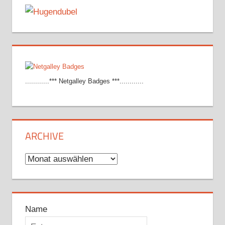
............*** Netgalley Badges ***............
ARCHIVE
Archive
Name