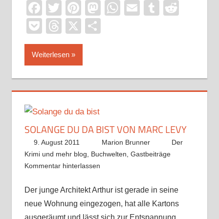
Facebook
Twitter
Pinterest
Mastodon
WhatsApp
Email
Tumblr
Reddi
Pocket
Threads
X
Teilen
Weiterlesen
SOLANGE DU DA BIST VON MARC LEVY
9. August 2011
Marion Brunner
Der
Krimi und mehr blog
,
Buchwelten
,
Gastbeiträge
Kommentar hinterlassen
Der junge Architekt Arthur ist gerade in seine
neue Wohnung eingezogen, hat alle Kartons
ausgeräumt und lässt sich zur Entspannung