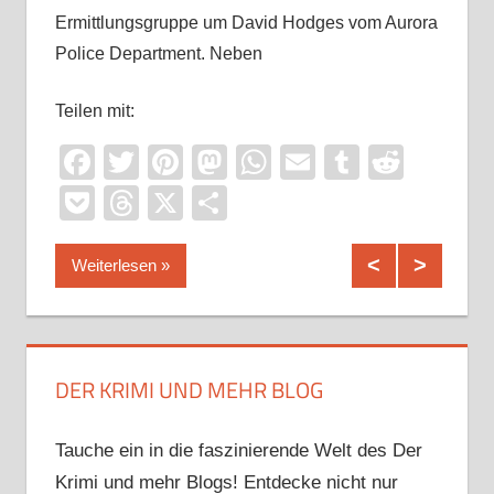
Ermittlungsgruppe um David Hodges vom Aurora
beTHRI
Police Department. Neben
Belgus
App
il
umblr
Reddit
Teilen mit:
Teilen 
Facebook
Twitter
Pinterest
Mastodon
WhatsApp
Email
Tumblr
Reddi
Pocket
Threads
X
Teilen
Weiterlesen
Weit
DER KRIMI UND MEHR BLOG
Tauche ein in die faszinierende Welt des Der
Krimi und mehr Blogs! Entdecke nicht nur