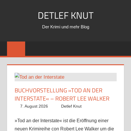
Zum
DETLEF KNUT
Inhalt
springen
Der Krimi und mehr Blog
»MIR
BUCHVORSTELLUNG »TOD AN DER
WINZ
INTERSTATE« – ROBERT LEE WALKER
5. A
7. August 2026
Detlef Knut
 ein
»Mira 
der
»Tod an der Interstate« ist die Eröffnung einer
Angelik
. »Ein
neuen Krimireihe con Robert Lee Walker um die
Genuss