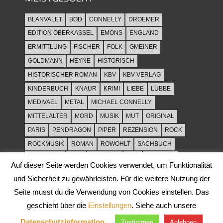
BLANVALET
BOD
CONNELLY
DROEMER
EDITION OBERKASSEL
EMONS
ENGLAND
ERMITTLUNG
FISCHER
FOLK
GMEINER
GOLDMANN
HEYNE
HISTORISCH
HISTORISCHER ROMAN
KBV
KBV VERLAG
KINDERBUCH
KNAUR
KRIMI
LIEBE
LÜBBE
MEDIVAEL
METAL
MICHAEL CONNELLY
MITTELALTER
MORD
MUSIK
MUT
ORIGINAL
PARIS
PENDRAGON
PIPER
REZENSION
ROCK
ROCKMUSIK
ROMAN
ROWOHLT
SACHBUCH
SPANNUNG
SYLT
THRILLER
TOD
ULLSTEIN
Auf dieser Seite werden Cookies verwendet, um Funktionalität
WEIHNACHT
und Sicherheit zu gewährleisten. Für die weitere Nutzung der
Seite musst du die Verwendung von Cookies einstellen. Das
geschieht über die
Einstellungen
. Siehe auch unsere
Datenschutzinformation
. .
Zustimmen
Ablehnen