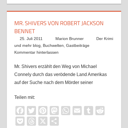
MR. SHIVERS VON ROBERT JACKSON
BENNET
25. Juli 2011
Marion Brunner
Der Krimi
und mehr blog
,
Buchwelten
,
Gastbeiträge
Kommentar hinterlassen
Mr. Shivers erzählt den Weg von Michael
Connely durch das verödende Land Amerikas
auf der Suche nach dem Mörder seiner
Teilen mit:
Facebook
Twitter
Pinterest
Mastodon
WhatsApp
Email
Tumblr
Reddi
Pocket
Threads
X
Teilen