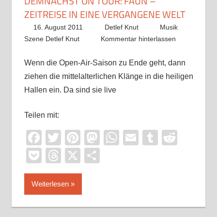
DEMNÄCHST ON TOUR: FAUN –
ZEITREISE IN EINE VERGANGENE WELT
16. August 2011
Detlef Knut
Musik
Szene Detlef Knut
Kommentar hinterlassen
Wenn die Open-Air-Saison zu Ende geht, dann
ziehen die mittelalterlichen Klänge in die heiligen
Hallen ein. Da sind sie live
Teilen mit:
Facebook
Twitter
Pinterest
Mastodon
WhatsApp
Email
Tumblr
Reddi
Pocket
Threads
X
Teilen
Weiterlesen