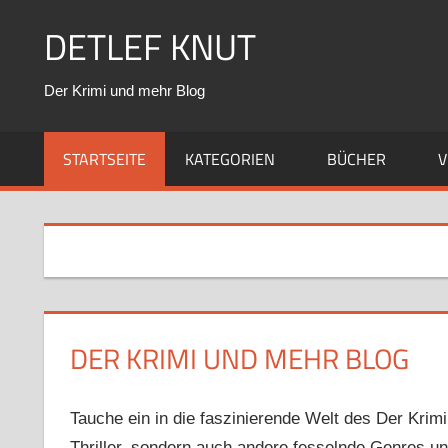
Zum
DETLEF KNUT
Inhalt
springen
Der Krimi und mehr Blog
STARTSEITE
KATEGORIEN
BÜCHER
V
DER KRIMI UND MEHR BLOG
Tauche ein in die faszinierende Welt des Der Kri
Thriller, sondern auch andere fesselnde Genres u