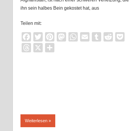
ihn sein halbes Bein gekostet hat, aus
Teilen mit:
Facebook
Twitter
Pinterest
Mastodon
WhatsApp
Email
Tumblr
Redd
P
Threads
X
Teilen
Weiterlesen