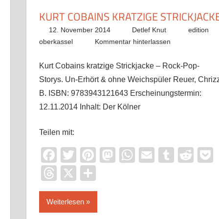
KURT COBAINS KRATZIGE STRICKJACK
12. November 2014
Detlef Knut
edition
oberkassel
Kommentar hinterlassen
it
ocket
Kurt Cobains kratzige Strickjacke – Rock-Pop-
Storys. Un-Erhört & ohne Weichspüler Reuer, Chriz
B. ISBN: 9783943121643 Erscheinungstermin:
12.11.2014 Inhalt: Der Kölner
Teilen mit:
Facebook
Twitter
Pinterest
Mastodon
WhatsApp
Email
Tumbl
Red
Threads
X
Teilen
Weiterlesen