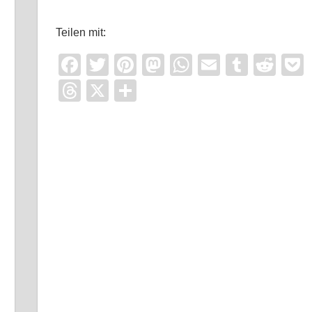
Teilen mit:
Facebook
Twitter
Pinterest
Mastodon
WhatsApp
Email
Tumbl
Red
Threads
X
Teilen