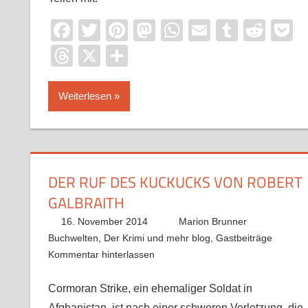
Facebook
Twitter
Pinterest
Mastodon
WhatsApp
Email
Tumblr
Redd
P
Threads
X
Teilen
Weiterlesen
DER RUF DES KUCKUCKS VON ROBERT
GALBRAITH
16. November 2014
Marion Brunner
Buchwelten
,
Der Krimi und mehr blog
,
Gastbeiträge
Kommentar hinterlassen
Cormoran Strike, ein ehemaliger Soldat in
Afghanistan, ist nach einer schweren Verletzung, die