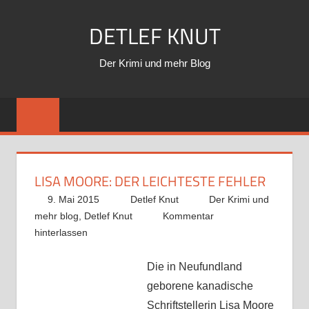
Zum
DETLEF KNUT
Inhalt
springen
Der Krimi und mehr Blog
LISA MOORE: DER LEICHTESTE FEHLER
9. Mai 2015
Detlef Knut
Der Krimi und
mehr blog
,
Detlef Knut
Kommentar
hinterlassen
Die in Neufundland
geborene kanadische
Schriftstellerin Lisa Moore