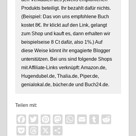
Produkts beteiligt. Ihr bezahlt dafür nichts.
(Beispiel: Das von uns empfohlene Buch
kostet 8€. Ihr klickt auf den Link, gelangt
zum Shop und kauft es, dann erhalten wir
beispielseise 8 Ct dafür, also 1%.) Auf
diese Weise könnt ihr engagierte Blogger
unterstützen. Bei uns sind folgende Shops
mit Affiliate-Links verknüpft: Amazon.de,
Hugendubel.de, Thalia.de, Piper.de,
genialokal.de, bücher.de und Buch24.de.
Teilen mit:
Facebook
Twitter
Pinterest
Mastodon
WhatsApp
Email
Tumblr
Reddi
Pocket
Threads
X
Teilen