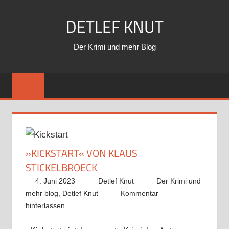
Zum
DETLEF KNUT
Inhalt
springen
Der Krimi und mehr Blog
»KICKSTART« VON KLAUS
STICKELBROECK
4. Juni 2023
Detlef Knut
Der Krimi und
mehr blog
,
Detlef Knut
Kommentar
hinterlassen