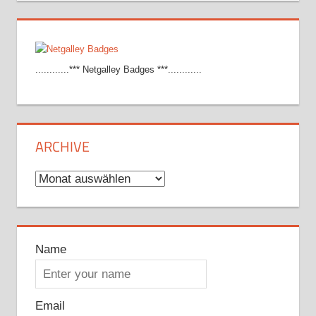
............*** Netgalley Badges ***............
ARCHIVE
Archive
Name
Email