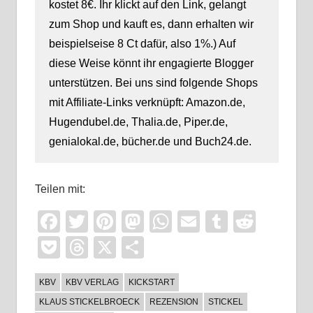
kostet 8€. Ihr klickt auf den Link, gelangt
zum Shop und kauft es, dann erhalten wir
beispielseise 8 Ct dafür, also 1%.) Auf
diese Weise könnt ihr engagierte Blogger
unterstützen. Bei uns sind folgende Shops
mit Affiliate-Links verknüpft: Amazon.de,
Hugendubel.de, Thalia.de, Piper.de,
genialokal.de, bücher.de und Buch24.de.
Teilen mit:
Facebook
Twitter
Pinterest
Mastodon
WhatsApp
Email
Tumblr
Reddi
Pocket
Threads
X
Teilen
KBV
KBV VERLAG
KICKSTART
KLAUS STICKELBROECK
REZENSION
STICKEL