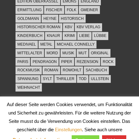
EDITION OBERKASSEL
EMONS
ENGLAND
ERMITTLUNG
FISCHER
FOLK
GMEINER
GOLDMANN
HEYNE
HISTORISCH
HISTORISCHER ROMAN
KBV
KBV VERLAG
KINDERBUCH
KNAUR
KRIMI
LIEBE
LÜBBE
MEDIVAEL
METAL
MICHAEL CONNELLY
MITTELALTER
MORD
MUSIK
MUT
ORIGINAL
PARIS
PENDRAGON
PIPER
REZENSION
ROCK
ROCKMUSIK
ROMAN
ROWOHLT
SACHBUCH
SPANNUNG
SYLT
THRILLER
TOD
ULLSTEIN
WEIHNACHT
Auf dieser Seite werden Cookies verwendet, um Funktionalität
und Sicherheit zu gewährleisten. Für die weitere Nutzung der
Seite musst du die Verwendung von Cookies einstellen. Das
geschieht über die
Einstellungen
. Siehe auch unsere
WordPress-Theme: Tortuga von ThemeZee.