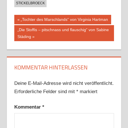
STICKELBROECK
Beitragsnavigation
Vorheriger
„Tochter des Marschlands“ von Virginia Hartman
Beitrag:
Nächster
„Die Stoffis – pitschnass und flauschig“ von Sabine
Beitrag:
Städing
KOMMENTAR HINTERLASSEN
Deine E-Mail-Adresse wird nicht veröffentlicht.
Erforderliche Felder sind mit
*
markiert
Kommentar
*