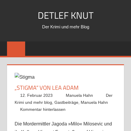
Zum
DETLEF KNUT
Inhalt
springen
Der Krimi und mehr Blog
„STIGMA“ VON LEA ADAM
12. Februar 2023
Manuela Hahn
Der
Krimi und mehr blog
,
Gastbeiträge
,
Manuela Hahn
Kommentar hinterlassen
Die Mordermittler Jagoda »Milo« Milosevic und