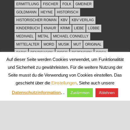
ERMITTLUNG
FISCHER
FOLK
GMEINER
GOLDMANN
HEYNE
HISTORISCH
HISTORISCHER ROMAN
KBV
KBV VERLAG
KINDERBUCH
KNAUR
KRIMI
LIEBE
LÜBBE
MEDIVAEL
METAL
MICHAEL CONNELLY
MITTELALTER
MORD
MUSIK
MUT
ORIGINAL
PARIS
PENDRAGON
PIPER
REZENSION
ROCK
Auf dieser Seite werden Cookies verwendet, um Funktionalität
ROCKMUSIK
ROMAN
ROWOHLT
SACHBUCH
und Sicherheit zu gewährleisten. Für die weitere Nutzung der
SPANNUNG
SYLT
THRILLER
TOD
ULLSTEIN
Seite musst du die Verwendung von Cookies einstellen. Das
WEIHNACHT
geschieht über die
Einstellungen
. Siehe auch unsere
Datenschutzinformation
. .
Zustimmen
Ablehnen
WordPress-Theme: Tortuga von ThemeZee.