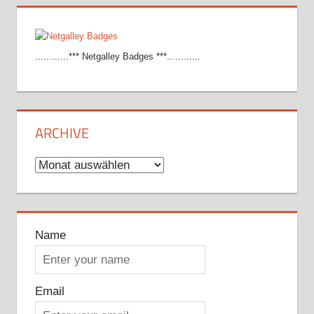
............*** Netgalley Badges ***............
ARCHIVE
Archive
Name
Email