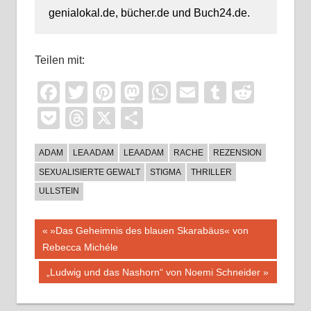
genialokal.de, bücher.de und Buch24.de.
Teilen mit:
Facebook
Twitter
Pinterest
Mastodon
WhatsApp
Email
Tumblr
Reddi
Pocket
Threads
X
Teilen
ADAM
LEA ADAM
LEAADAM
RACHE
REZENSION
SEXUALISIERTE GEWALT
STIGMA
THRILLER
ULLSTEIN
Beitragsnavigation
Vorheriger
»Das Geheimnis des blauen Skarabäus« von
Beitrag:
Rebecca Michéle
Nächster
„Ludwig und das Nashorn“ von Noemi Schneider
Beitrag: