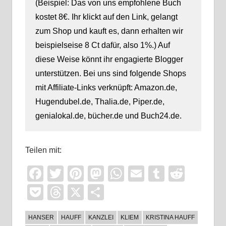
(Beispiel: Das von uns empfohlene Buch
kostet 8€. Ihr klickt auf den Link, gelangt
zum Shop und kauft es, dann erhalten wir
beispielseise 8 Ct dafür, also 1%.) Auf
diese Weise könnt ihr engagierte Blogger
unterstützen. Bei uns sind folgende Shops
mit Affiliate-Links verknüpft: Amazon.de,
Hugendubel.de, Thalia.de, Piper.de,
genialokal.de, bücher.de und Buch24.de.
Teilen mit:
Facebook
Twitter
Pinterest
Mastodon
WhatsApp
Email
Tumblr
Reddi
Pocket
Threads
X
Teilen
HANSER
HAUFF
KANZLEI
KLIEM
KRISTINA HAUFF