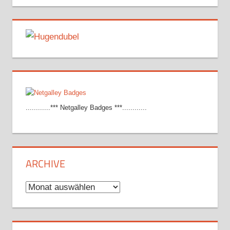
............*** Netgalley Badges ***............
ARCHIVE
Archive