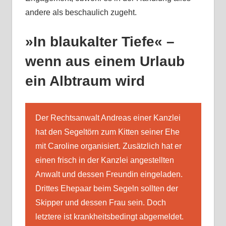
andere als beschaulich zugeht.
»In blaukalter Tiefe« –
wenn aus einem Urlaub
ein Albtraum wird
Der Rechtsanwalt Andreas einer Kanzlei
hat den Segeltörn zum Kitten seiner Ehe
mit Caroline organisiert. Zusätzlich hat er
einen frisch in der Kanzlei angestellten
Anwalt und dessen Freundin eingeladen.
Drittes Ehepaar beim Segeln sollten der
Skipper und dessen Frau sein. Doch
letztere ist krankheitsbedingt abgemeldet.