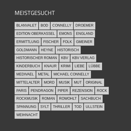
MEISTGESUCHT
BLANVALET
BOD
CONNELLY
DROEMER
EDITION OBERKASSEL
EMONS
ENGLAND
ERMITTLUNG
FISCHER
FOLK
GMEINER
GOLDMANN
HEYNE
HISTORISCH
HISTORISCHER ROMAN
KBV
KBV VERLAG
KINDERBUCH
KNAUR
KRIMI
LIEBE
LÜBBE
MEDIVAEL
METAL
MICHAEL CONNELLY
MITTELALTER
MORD
MUSIK
MUT
ORIGINAL
PARIS
PENDRAGON
PIPER
REZENSION
ROCK
ROCKMUSIK
ROMAN
ROWOHLT
SACHBUCH
SPANNUNG
SYLT
THRILLER
TOD
ULLSTEIN
WEIHNACHT