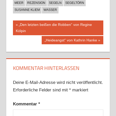
MEER
REZENSION
SEGELN
SEGELTÖRN
SUSANNE KLIEM
WASSER
Beitragsnavigation
Vorheriger
„Den letzten beißen die Robben“ von Regine
Beitrag:
Kölpin
Nächster
„Heideangst“ von Kathrin Hanke
Beitrag:
KOMMENTAR HINTERLASSEN
Deine E-Mail-Adresse wird nicht veröffentlicht.
Erforderliche Felder sind mit
*
markiert
Kommentar
*