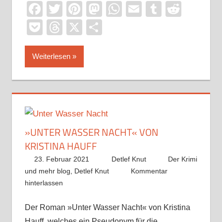
Facebook
Twitter
Pinterest
Mastodon
WhatsApp
Email
Tumblr
Reddi
Pocket
Threads
X
Teilen
Weiterlesen
»UNTER WASSER NACHT« VON
KRISTINA HAUFF
23. Februar 2021
Detlef Knut
Der Krimi
und mehr blog
,
Detlef Knut
Kommentar
hinterlassen
Der Roman »Unter Wasser Nacht« von Kristina
Hauff, welches ein Pseudonym für die