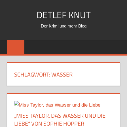
Zum
DETLEF KNUT
Inhalt
springen
Der Krimi und mehr Blog
SCHLAGWORT:
WASSER
„MISS TAYLOR, DAS WASSER UND DIE
LIEBE“ VON SOPHIE HOPPER