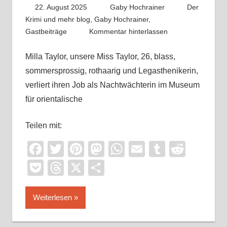
22. August 2025
Gaby Hochrainer
Der
Krimi und mehr blog
,
Gaby Hochrainer
,
Gastbeiträge
Kommentar hinterlassen
Milla Taylor, unsere Miss Taylor, 26, blass,
sommersprossig, rothaarig und Legasthenikerin,
verliert ihren Job als Nachtwächterin im Museum
für orientalische
Teilen mit:
Facebook
Twitter
Pinterest
Mastodon
WhatsApp
Email
Tumblr
Reddi
Pocket
Threads
X
Teilen
Weiterlesen