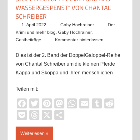
WASSERGESPENST“ VON CHANTAL
SCHREIBER
1. April 2022
Gaby Hochrainer
Der
Krimi und mehr blog
,
Gaby Hochrainer
,
Gastbeiträge
Kommentar hinterlassen
Dies ist der 2. Band der DoppelGaloppel-Reihe
von Chantal Schreiber um die kleinen Pferde
Kappa und Skoppa und ihren menschlichen
Teilen mit:
Facebook
Twitter
Pinterest
Mastodon
WhatsApp
Email
Tumblr
Reddi
Pocket
Threads
X
Teilen
Weiterlesen