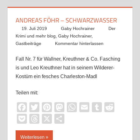
ANDREAS FÖHR – SCHWARZWASSER
19. Juli 2019
Gaby Hochrainer
Der
Krimi und mehr blog
,
Gaby Hochrainer
,
Gastbeiträge
Kommentar hinterlassen
Fall Nr. 7 für Wallner, Kreuthner & Co. Fasching
is und Leo Kreuthner hat in seinem Wilderer-
Kostüm ein fesches Charleston-Madl
Teilen mit:
Facebook
Twitter
Pinterest
Mastodon
WhatsApp
Email
Tumblr
Reddi
Pocket
Threads
X
Teilen
Weiterlesen