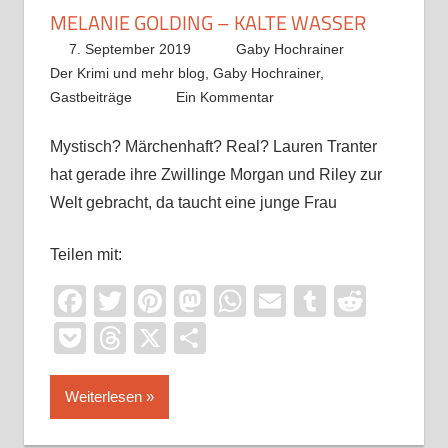
MELANIE GOLDING – KALTE WASSER
7. September 2019
Gaby Hochrainer
Der Krimi und mehr blog
,
Gaby Hochrainer
,
Gastbeiträge
Ein Kommentar
Mystisch? Märchenhaft? Real? Lauren Tranter
hat gerade ihre Zwillinge Morgan und Riley zur
Welt gebracht, da taucht eine junge Frau
Teilen mit:
Facebook
Twitter
Pinterest
Mastodon
WhatsApp
Email
Tumblr
Reddi
Pocket
Threads
X
Teilen
Weiterlesen