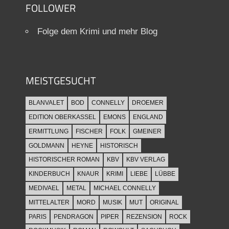
FOLLOWER
Folge dem Krimi und mehr Blog
MEISTGESUCHT
BLANVALET
BOD
CONNELLY
DROEMER
EDITION OBERKASSEL
EMONS
ENGLAND
ERMITTLUNG
FISCHER
FOLK
GMEINER
GOLDMANN
HEYNE
HISTORISCH
HISTORISCHER ROMAN
KBV
KBV VERLAG
KINDERBUCH
KNAUR
KRIMI
LIEBE
LÜBBE
MEDIVAEL
METAL
MICHAEL CONNELLY
MITTELALTER
MORD
MUSIK
MUT
ORIGINAL
PARIS
PENDRAGON
PIPER
REZENSION
ROCK