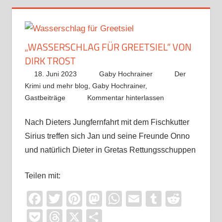
„WASSERSCHLAG FÜR GREETSIEL“ VON
DIRK TROST
18. Juni 2023
Gaby Hochrainer
Der
Krimi und mehr blog
,
Gaby Hochrainer
,
Gastbeiträge
Kommentar hinterlassen
Nach Dieters Jungfernfahrt mit dem Fischkutter
Sirius treffen sich Jan und seine Freunde Onno
und natürlich Dieter in Gretas Rettungsschuppen
Teilen mit:
Facebook
Twitter
Pinterest
Mastodon
WhatsApp
Email
Tumblr
Reddi
Pocket
Threads
X
Teilen