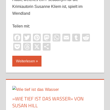
Krimiautorin Susanne Kliem ist, spielt im
Wendland
Teilen mit:
Facebook
Twitter
Pinterest
Mastodon
WhatsApp
Email
Tumblr
Reddi
Pocket
Threads
X
Teilen
Weiterlesen
»WIE TIEF IST DAS WASSER« VON
SUSAN HILL