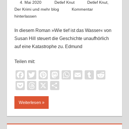
4. Mai 2020
Detlef Knut
Detlef Knut
,
Der Krimi und mehr blog
Kommentar
hinterlassen
In diesem Roman »Wie tief ist das Wasser« von
Susan Hill steuert die Geschichte unaufhörlich
auf eine Katastrophe zu. Edmund
Teilen mit:
Facebook
Twitter
Pinterest
Mastodon
WhatsApp
Email
Tumblr
Reddi
Pocket
Threads
X
Teilen
Weiterlesen