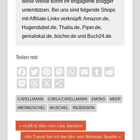
diese Weise könnt ihr engagierte Blogger
unterstützen. Bei uns sind folgende Shops
mit Affiliate-Links verknüpft: Amazon.de,
Hugendubel.de, Thalia.de, Piper.de,
genialokal.de, bücher.de und Buch24.de.
Teilen mit:
Facebook
Twitter
Pinterest
Mastodon
WhatsApp
Email
Tumblr
Reddi
Pocket
Threads
X
Teilen
CAPELLMANN
CARLA CAPELLMANN
EMONS
MEER
MIESMUSCHEL
MUSCHEL
REZENSION
Beitragsnavigation
Vorheriger
»Left to die« von Lisa Jackson
Beitrag:
Nächster
»Im Traum bin ich bei dir« von Nicholas Sparks