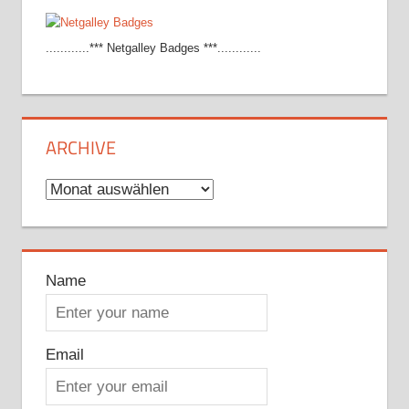
............*** Netgalley Badges ***............
ARCHIVE
Archive
Name
Email