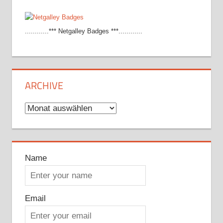
............*** Netgalley Badges ***............
ARCHIVE
Archive
Name
Email