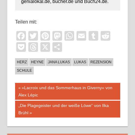
genialokal.de, bücher.de und Buch24.de.
Teilen mit:
Facebook
Twitter
Pinterest
Mastodon
WhatsApp
Email
Tumblr
Reddi
Pocket
Threads
X
Teilen
HERZ
HEYNE
JANA LUKAS
LUKAS
REZENSION
SCHULE
Beitragsnavigation
Vorheriger
»Lacroix und das Sommerhaus in Giverny« von
Beitrag:
Alex Lépic
Nächster
„Die Plagegeister und der weiße Löwe“ von Ilka
Beitrag:
Brühl