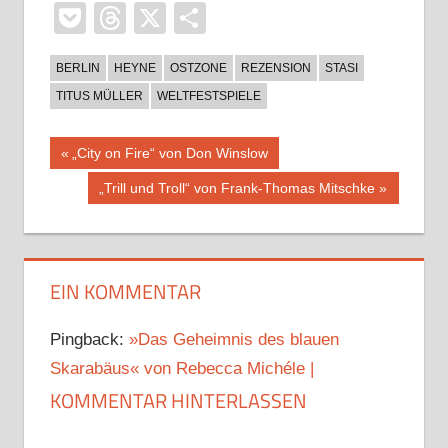
Pocket
Threads
X
Teilen
BERLIN
HEYNE
OSTZONE
REZENSION
STASI
TITUS MÜLLER
WELTFESTSPIELE
Beitragsnavigation
Vorheriger
„City on Fire“ von Don Winslow
Beitrag:
Nächster
„Trill und Troll“ von Frank-Thomas Mitschke
Beitrag:
EIN KOMMENTAR
Pingback:
»Das Geheimnis des blauen
Skarabäus« von Rebecca Michéle |
KOMMENTAR HINTERLASSEN