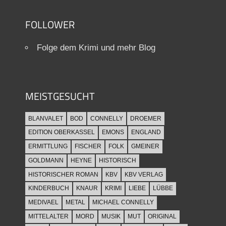
FOLLOWER
Folge dem Krimi und mehr Blog
MEISTGESUCHT
BLANVALET
BOD
CONNELLY
DROEMER
EDITION OBERKASSEL
EMONS
ENGLAND
ERMITTLUNG
FISCHER
FOLK
GMEINER
GOLDMANN
HEYNE
HISTORISCH
HISTORISCHER ROMAN
KBV
KBV VERLAG
KINDERBUCH
KNAUR
KRIMI
LIEBE
LÜBBE
MEDIVAEL
METAL
MICHAEL CONNELLY
MITTELALTER
MORD
MUSIK
MUT
ORIGINAL