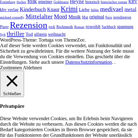
folk
Heyne
gmeiner
KBV
historisch
historischer roman
Ermittlung
fischer
Goldmann
Krimi
medivael
Kinderbuch
metal
Knaur
Liebe
kbv verlag
lübbe
Mittelalter
Mord
Musik
original
pendragon
Mut
michael connelly
Paris
Rezension
rowohlt
spannung
Piper
rock
Rockmusik
Roman
Sachbuch
thriller
Tod
ullstein
weihnacht
Sylt
WordPress-Theme: Tortuga von ThemeZee.
Auf dieser Seite werden Cookies verwendet, um Funktionalität und
Sicherheit zu gewährleisten. Für die weitere Nutzung der Seite musst
du die Verwendung von Cookies einstellen. Das geschieht über die
Einstellungen
. Siehe auch unsere
Datenschutzinformation
. .
Zustimmen
Ablehnen
Schließen
Privatspäre
Diese Website verwendet Cookies, um Ihr Erlebnis beim Navigieren
durch die Website zu verbessern. Aus diesen Cookies werden die nach
Bedarf kategorisierten Cookies in Ihrem Browser gespeichert, da sie
für das Funktionieren der Grundfunktionen der Website unerlässlich