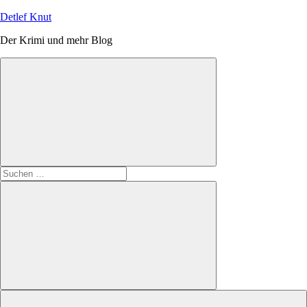
Zum
Detlef Knut
Inhalt
Der Krimi und mehr Blog
springen
Suchen
nach:
Suchen