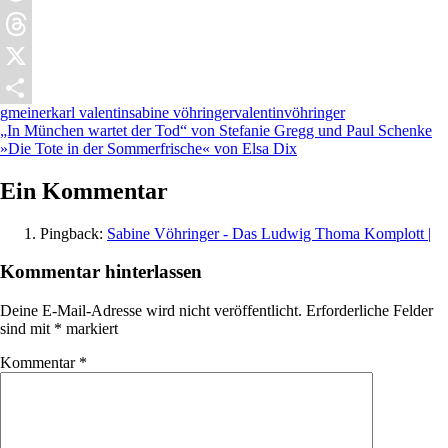
Pocket
Threads
X
gmeiner
karl valentin
sabine vöhringer
valentin
vöhringer
Teilen
Beitragsnavigation
Vorheriger
„In München wartet der Tod“ von Stefanie Gregg und Paul Schenke
Beitrag:
Nächster
»Die Tote in der Sommerfrische« von Elsa Dix
Beitrag:
Ein Kommentar
Pingback:
Sabine Vöhringer - Das Ludwig Thoma Komplott |
Kommentar hinterlassen
Deine E-Mail-Adresse wird nicht veröffentlicht.
Erforderliche Felder
sind mit
*
markiert
Kommentar
*