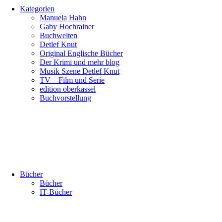
Kategorien
Manuela Hahn
Gaby Hochrainer
Buchwelten
Detlef Knut
Original Englische Bücher
Der Krimi und mehr blog
Musik Szene Detlef Knut
TV – Film und Serie
edition oberkassel
Buchvorstellung
Bücher
Bücher
IT-Bücher