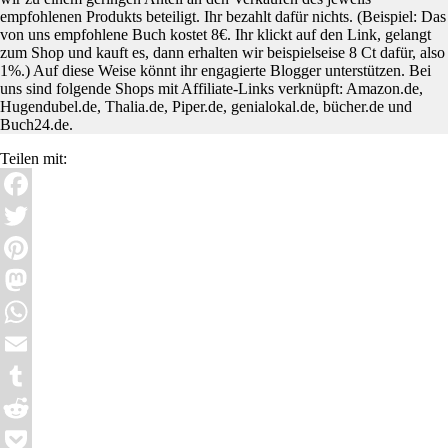
empfohlenen Produkts beteiligt. Ihr bezahlt dafür nichts. (Beispiel: Das
von uns empfohlene Buch kostet 8€. Ihr klickt auf den Link, gelangt
zum Shop und kauft es, dann erhalten wir beispielseise 8 Ct dafür, also
1%.) Auf diese Weise könnt ihr engagierte Blogger unterstützen. Bei
uns sind folgende Shops mit Affiliate-Links verknüpft: Amazon.de,
Hugendubel.de, Thalia.de, Piper.de, genialokal.de, bücher.de und
Buch24.de.
Teilen mit:
Facebook
Twitter
Pinterest
Mastodon
WhatsApp
Email
Tumblr
Reddit