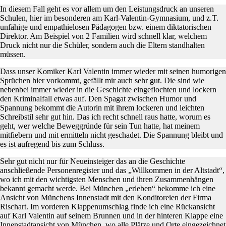
In diesem Fall geht es vor allem um den Leistungsdruck an unseren
Schulen, hier im besonderen am Karl-Valentin-Gymnasium, und z.T.
unfähige und empathielosen Pädagogen bzw. einem diktatorischen
Direktor. Am Beispiel von 2 Familien wird schnell klar, welchem
Druck nicht nur die Schüler, sondern auch die Eltern standhalten
müssen.
Dass unser Komiker Karl Valentin immer wieder mit seinen humorigen
Sprüchen hier vorkommt, gefällt mir auch sehr gut. Die sind wie
nebenbei immer wieder in die Geschichte eingeflochten und lockern
den Kriminalfall etwas auf. Den Spagat zwischen Humor und
Spannung bekommt die Autorin mit ihrem lockeren und leichten
Schreibstil sehr gut hin. Das ich recht schnell raus hatte, worum es
geht, wer welche Beweggründe für sein Tun hatte, hat meinem
mitfiebern und mit ermitteln nicht geschadet. Die Spannung bleibt und
es ist aufregend bis zum Schluss.
Sehr gut nicht nur für Neueinsteiger das an die Geschichte
anschließende Personenregister und das „Willkommen in der Altstadt“,
wo ich mit den wichtigsten Menschen und ihren Zusammenhängen
bekannt gemacht werde. Bei München „erleben“ bekomme ich eine
Ansicht von Münchens Innenstadt mit den Konditoreien der Firma
Rischart. Im vorderen Klappenumschlag finde ich eine Rückansicht
auf Karl Valentin auf seinem Brunnen und in der hinteren Klappe eine
Innenstadtansicht von München, wo alle Plätze und Orte eingezeichnet