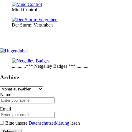
Mind Control
Der Sturm: Vergraben
............*** Netgalley Badges ***............
Archive
Archive
Name
Email
Bitte unsere
Datenschutzerklärung
lesen