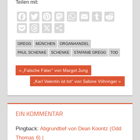
Teilen mit:
Facebook
Twitter
Pinterest
Mastodon
WhatsApp
Email
Tumblr
Reddi
Pocket
Threads
X
Teilen
GREGG
MÜNCHEN
ORGANHANDEL
PAUL SCHENKE
SCHENKE
STAFANIE GREGG
TOD
Beitragsnavigation
Vorheriger
„Falsche Fäter“ von Margot Jung
Beitrag:
Nächster
„Karl Valentin ist tot“ von Sabine Vöhringer
Beitrag:
EIN KOMMENTAR
Pingback:
Abgrundtief von Dean Koontz (Odd
Thomas 6) |