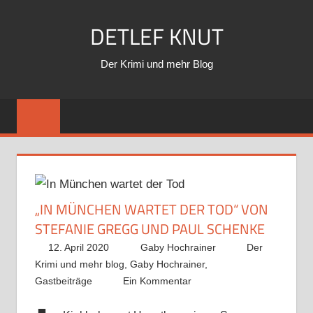
Zum
DETLEF KNUT
Inhalt
springen
Der Krimi und mehr Blog
„IN MÜNCHEN WARTET DER TOD“ VON
STEFANIE GREGG UND PAUL SCHENKE
12. April 2020
Gaby Hochrainer
Der
Krimi und mehr blog
,
Gaby Hochrainer
,
Gastbeiträge
Ein Kommentar