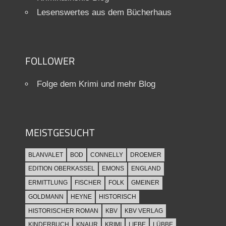
Lesenswertes aus dem Bücherhaus
FOLLOWER
Folge dem Krimi und mehr Blog
MEISTGESUCHT
BLANVALET
BOD
CONNELLY
DROEMER
EDITION OBERKASSEL
EMONS
ENGLAND
ERMITTLUNG
FISCHER
FOLK
GMEINER
GOLDMANN
HEYNE
HISTORISCH
HISTORISCHER ROMAN
KBV
KBV VERLAG
KINDERBUCH
KNAUR
KRIMI
LIEBE
LÜBBE