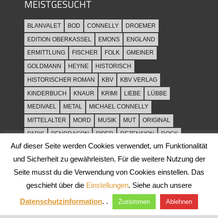
MEISTGESUCHT
BLANVALET
BOD
CONNELLY
DROEMER
EDITION OBERKASSEL
EMONS
ENGLAND
ERMITTLUNG
FISCHER
FOLK
GMEINER
GOLDMANN
HEYNE
HISTORISCH
HISTORISCHER ROMAN
KBV
KBV VERLAG
KINDERBUCH
KNAUR
KRIMI
LIEBE
LÜBBE
MEDIVAEL
METAL
MICHAEL CONNELLY
MITTELALTER
MORD
MUSIK
MUT
ORIGINAL
PARIS
PENDRAGON
PIPER
REZENSION
ROCK
Auf dieser Seite werden Cookies verwendet, um Funktionalität
ROCKMUSIK
ROMAN
ROWOHLT
SACHBUCH
und Sicherheit zu gewährleisten. Für die weitere Nutzung der
SPANNUNG
SYLT
THRILLER
TOD
ULLSTEIN
Seite musst du die Verwendung von Cookies einstellen. Das
WEIHNACHT
geschieht über die
Einstellungen
. Siehe auch unsere
Datenschutzinformation
. .
Zustimmen
Ablehnen