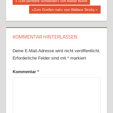
Beitragsnavigation
Vorheriger
»Die perfekte Schwester« von Alafair Burke
Beitrag:
Nächster
»Zum Greifen nah« von Wallace Stroby
Beitrag:
KOMMENTAR HINTERLASSEN
Deine E-Mail-Adresse wird nicht veröffentlicht.
Erforderliche Felder sind mit
*
markiert
Kommentar
*