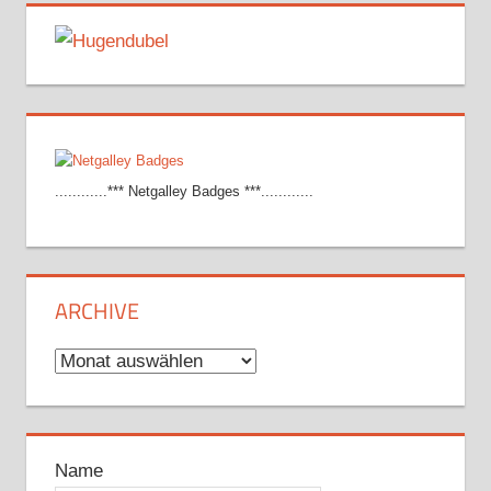
............*** Netgalley Badges ***............
ARCHIVE
Archive
Name