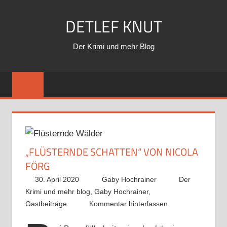
Zum
DETLEF KNUT
Inhalt
springen
Der Krimi und mehr Blog
„FLÜSTERNDE SCHATTEN“ VON NICOLA
FÖRG
30. April 2020
Gaby Hochrainer
Der
Krimi und mehr blog
,
Gaby Hochrainer
,
Gastbeiträge
Kommentar hinterlassen