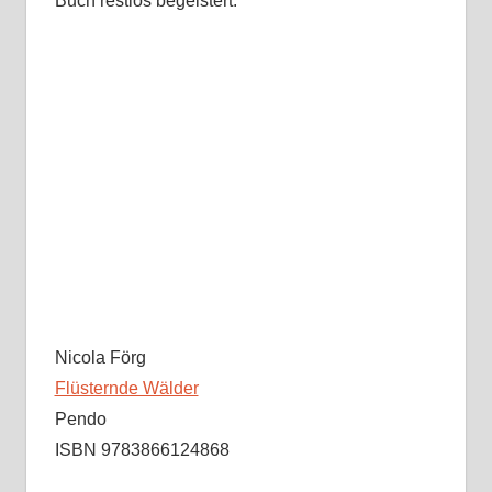
Buch restlos begeistert.
Nicola Förg
Flüsternde Wälder
Pendo
ISBN 9783866124868