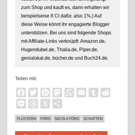
zum Shop und kauft es, dann erhalten wir
beispielseise 8 Ct dafür, also 1%.) Auf
diese Weise könnt ihr engagierte Blogger
unterstützen. Bei uns sind folgende Shops
mit Affiliate-Links verknüpft: Amazon.de,
Hugendubel.de, Thalia.de, Piper.de,
genialokal.de, bücher.de und Buch24.de.
Teilen mit:
Facebook
Twitter
Pinterest
Mastodon
WhatsApp
Email
Tumblr
Reddi
Pocket
Threads
X
Teilen
FLÜSTERN
FÖRG
NICOLA FÖRG
SCHATTEN