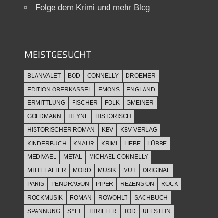
Folge dem Krimi und mehr Blog
MEISTGESUCHT
BLANVALET
BOD
CONNELLY
DROEMER
EDITION OBERKASSEL
EMONS
ENGLAND
ERMITTLUNG
FISCHER
FOLK
GMEINER
GOLDMANN
HEYNE
HISTORISCH
HISTORISCHER ROMAN
KBV
KBV VERLAG
KINDERBUCH
KNAUR
KRIMI
LIEBE
LÜBBE
MEDIVAEL
METAL
MICHAEL CONNELLY
MITTELALTER
MORD
MUSIK
MUT
ORIGINAL
PARIS
PENDRAGON
PIPER
REZENSION
ROCK
ROCKMUSIK
ROMAN
ROWOHLT
SACHBUCH
SPANNUNG
SYLT
THRILLER
TOD
ULLSTEIN