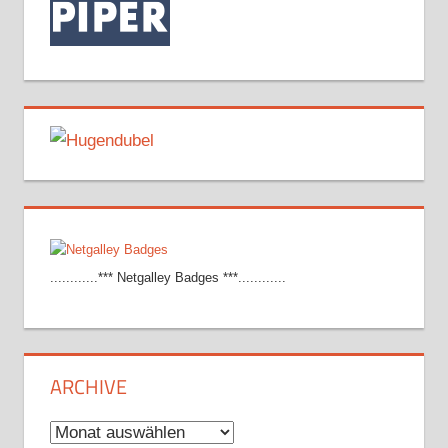
............*** Netgalley Badges ***............
ARCHIVE
Archive