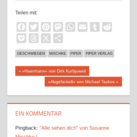
Teilen mit:
Facebook
Twitter
Pinterest
Mastodon
WhatsApp
Email
Tumblr
Reddi
Pocket
Threads
X
Teilen
GESCHWIEGEN
MISCHKE
PIPER
PIPER VERLAG
Beitragsnavigation
Vorheriger
»Haarmann« von Dirk Kurbjuweit
Beitrag:
Nächster
»Abgefackelt« von Michael Tsokos
Beitrag:
EIN KOMMENTAR
Pingback:
"Alle sehen dich" von Susanne
Mischke |