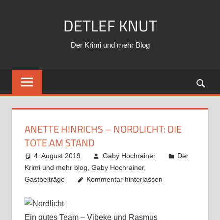
Zum
DETLEF KNUT
Inhalt
springen
Der Krimi und mehr Blog
ANETTE HINRICHS – NORDLICHT: DIE
TOTE AM STAND
4. August 2019
Gaby Hochrainer
Der
Krimi und mehr blog
,
Gaby Hochrainer
,
Gastbeiträge
Kommentar hinterlassen
Ein gutes Team – Vibeke und Rasmus