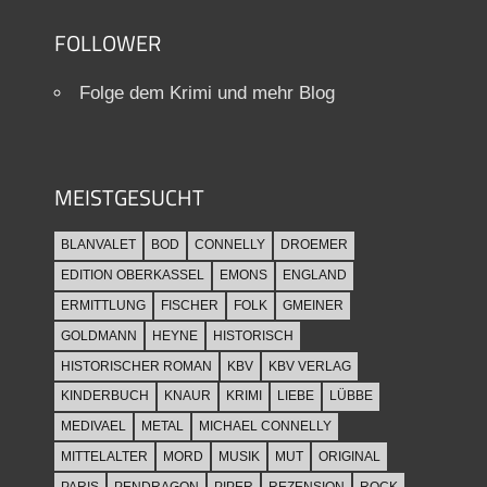
FOLLOWER
Folge dem Krimi und mehr Blog
MEISTGESUCHT
BLANVALET
BOD
CONNELLY
DROEMER
EDITION OBERKASSEL
EMONS
ENGLAND
ERMITTLUNG
FISCHER
FOLK
GMEINER
GOLDMANN
HEYNE
HISTORISCH
HISTORISCHER ROMAN
KBV
KBV VERLAG
KINDERBUCH
KNAUR
KRIMI
LIEBE
LÜBBE
MEDIVAEL
METAL
MICHAEL CONNELLY
MITTELALTER
MORD
MUSIK
MUT
ORIGINAL
PARIS
PENDRAGON
PIPER
REZENSION
ROCK