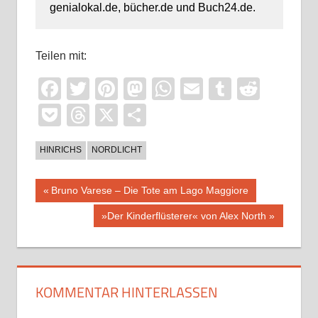
genialokal.de, bücher.de und Buch24.de.
Teilen mit:
Facebook
Twitter
Pinterest
Mastodon
WhatsApp
Email
Tumblr
Reddi
Pocket
Threads
X
Teilen
HINRICHS
NORDLICHT
Beitragsnavigation
Vorheriger
Bruno Varese – Die Tote am Lago Maggiore
Beitrag:
Nächster
»Der Kinderflüsterer« von Alex North
Beitrag:
KOMMENTAR HINTERLASSEN