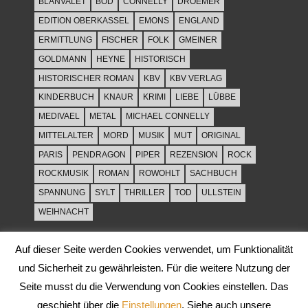
BLANVALET
BOD
CONNELLY
DROEMER
EDITION OBERKASSEL
EMONS
ENGLAND
ERMITTLUNG
FISCHER
FOLK
GMEINER
GOLDMANN
HEYNE
HISTORISCH
HISTORISCHER ROMAN
KBV
KBV VERLAG
KINDERBUCH
KNAUR
KRIMI
LIEBE
LÜBBE
MEDIVAEL
METAL
MICHAEL CONNELLY
MITTELALTER
MORD
MUSIK
MUT
ORIGINAL
PARIS
PENDRAGON
PIPER
REZENSION
ROCK
ROCKMUSIK
ROMAN
ROWOHLT
SACHBUCH
SPANNUNG
SYLT
THRILLER
TOD
ULLSTEIN
WEIHNACHT
Auf dieser Seite werden Cookies verwendet, um Funktionalität
und Sicherheit zu gewährleisten. Für die weitere Nutzung der
Seite musst du die Verwendung von Cookies einstellen. Das
geschieht über die
Einstellungen
. Siehe auch unsere