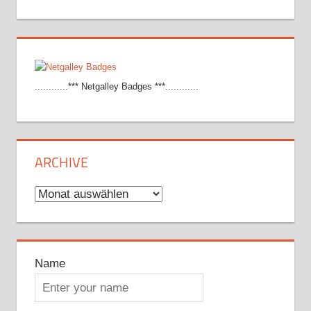
............*** Netgalley Badges ***............
ARCHIVE
Archive
Name