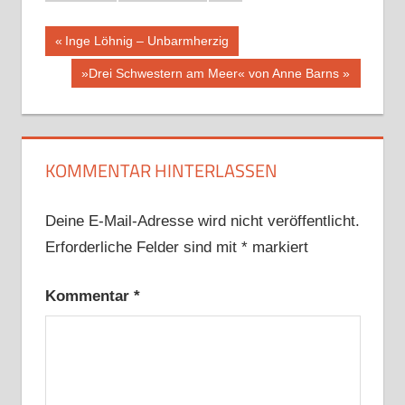
Beitragsnavigation
Vorheriger
Inge Löhnig – Unbarmherzig
Beitrag:
Nächster
»Drei Schwestern am Meer« von Anne Barns
Beitrag:
KOMMENTAR HINTERLASSEN
Deine E-Mail-Adresse wird nicht veröffentlicht.
Erforderliche Felder sind mit
*
markiert
Kommentar
*