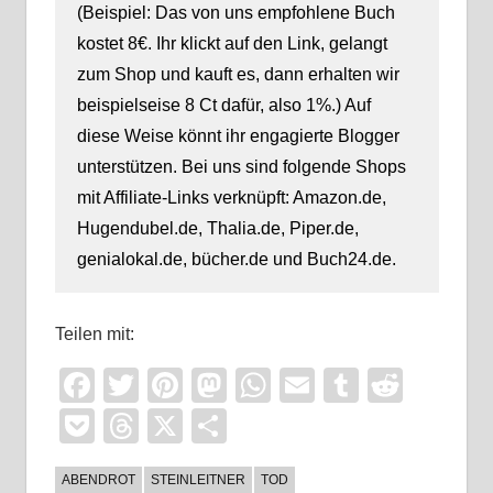
(Beispiel: Das von uns empfohlene Buch
kostet 8€. Ihr klickt auf den Link, gelangt
zum Shop und kauft es, dann erhalten wir
beispielseise 8 Ct dafür, also 1%.) Auf
diese Weise könnt ihr engagierte Blogger
unterstützen. Bei uns sind folgende Shops
mit Affiliate-Links verknüpft: Amazon.de,
Hugendubel.de, Thalia.de, Piper.de,
genialokal.de, bücher.de und Buch24.de.
Teilen mit:
Facebook
Twitter
Pinterest
Mastodon
WhatsApp
Email
Tumblr
Reddi
Pocket
Threads
X
Teilen
ABENDROT
STEINLEITNER
TOD