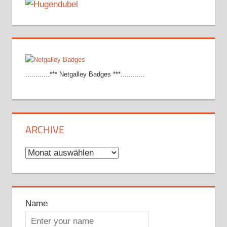
............*** Netgalley Badges ***............
ARCHIVE
Archive
Name