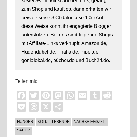
kostet 8€. Ihr klickt auf den Link, gelangt
zum Shop und kauft es, dann erhalten wir
beispielseise 8 Ct dafür, also 1%.) Auf
diese Weise könnt ihr engagierte Blogger
unterstützen. Bei uns sind folgende Shops
mit Affiliate-Links verknüpft: Amazon.de,
Hugendubel.de, Thalia.de, Piper.de,
genialokal.de, bücher.de und Buch24.de.
Teilen mit:
Facebook
Twitter
Pinterest
Mastodon
WhatsApp
Email
Tumblr
Reddi
Pocket
Threads
X
Teilen
HUNGER
KÖLN
LEBENDE
NACHKRIEGSZEIT
SAUER