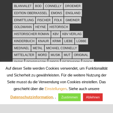
BLANVALET
BOD
CONNELLY
DROEMER
EDITION OBERKASSEL
EMONS
ENGLAND
ERMITTLUNG
FISCHER
FOLK
GMEINER
GOLDMANN
HEYNE
HISTORISCH
HISTORISCHER ROMAN
KBV
KBV VERLAG
KINDERBUCH
KNAUR
KRIMI
LIEBE
LÜBBE
MEDIVAEL
METAL
MICHAEL CONNELLY
MITTELALTER
MORD
MUSIK
MUT
ORIGINAL
PARIS
PENDRAGON
PIPER
REZENSION
ROCK
Auf dieser Seite werden Cookies verwendet, um Funktionalität
ROCKMUSIK
ROMAN
ROWOHLT
SACHBUCH
und Sicherheit zu gewährleisten. Für die weitere Nutzung der
SPANNUNG
SYLT
THRILLER
TOD
ULLSTEIN
Seite musst du die Verwendung von Cookies einstellen. Das
WEIHNACHT
geschieht über die
Einstellungen
. Siehe auch unsere
Datenschutzinformation
. .
Zustimmen
Ablehnen