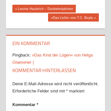
Beitragsnavigation
Vorheriger
Leonie Haubrich – Dunkelmädchen
Beitrag:
Nächster
»Das Licht« von T.C. Boyle
Beitrag:
EIN KOMMENTAR
Pingback:
»Das Kind der Lügen« von Helga
Glaesener |
KOMMENTAR HINTERLASSEN
Deine E-Mail-Adresse wird nicht veröffentlicht.
Erforderliche Felder sind mit
*
markiert
Kommentar
*