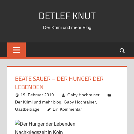
Zum
DETLEF KNUT
Inhalt
springen
Der Krimi und mehr Blog
BEATE SAUER – DER HUNGER DER
LEBENDEN
19. Februar 2019
Gaby Hochrainer
Der Krimi und mehr blog
,
Gaby Hochrainer
,
Gastbeiträge
Ein Kommentar
Nachkriegszeit in Köln