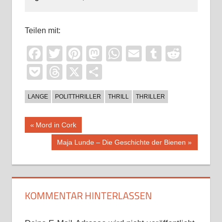
Teilen mit:
Facebook
Twitter
Pinterest
Mastodon
WhatsApp
Email
Tumblr
Reddi
Pocket
Threads
X
Teilen
LANGE
POLITTHRILLER
THRILL
THRILLER
Beitragsnavigation
Vorheriger
Mord in Cork
Beitrag:
Nächster
Maja Lunde – Die Geschichte der Bienen
Beitrag:
KOMMENTAR HINTERLASSEN