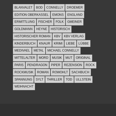
BLANVALET
BOD
CONNELLY
DROEMER
EDITION OBERKASSEL
EMONS
ENGLAND
ERMITTLUNG
FISCHER
FOLK
GMEINER
GOLDMANN
HEYNE
HISTORISCH
HISTORISCHER ROMAN
KBV
KBV VERLAG
KINDERBUCH
KNAUR
KRIMI
LIEBE
LÜBBE
MEDIVAEL
METAL
MICHAEL CONNELLY
MITTELALTER
MORD
MUSIK
MUT
ORIGINAL
PARIS
PENDRAGON
PIPER
REZENSION
ROCK
ROCKMUSIK
ROMAN
ROWOHLT
SACHBUCH
SPANNUNG
SYLT
THRILLER
TOD
ULLSTEIN
WEIHNACHT