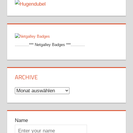
............*** Netgalley Badges ***............
ARCHIVE
Archive
Name