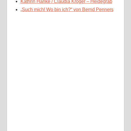
Kathrin Hanke / Claudia Kröger – Heidegrab
„Such mich! Wo bin ich?“ von Bernd Penners