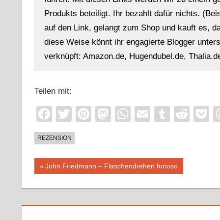
Produkts beteiligt. Ihr bezahlt dafür nichts. (Be
auf den Link, gelangt zum Shop und kauft es, dan
diese Weise könnt ihr engagierte Blogger unterst
verknüpft: Amazon.de, Hugendubel.de, Thalia.de
Teilen mit:
Facebook
Twitter
Pinterest
Mastodon
WhatsApp
Email
Tumblr
Redd
P
REZENSION
Beitragsnavigation
Vorheriger
John Friedmann – Flaschendrehen furioso
Beitrag: