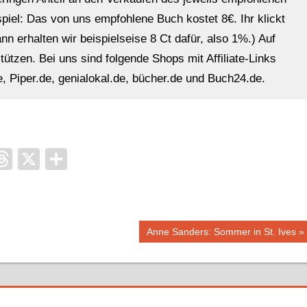
ispiel: Das von uns empfohlene Buch kostet 8€. Ihr klickt
n erhalten wir beispielseise 8 Ct dafür, also 1%.) Auf
ützen. Bei uns sind folgende Shops mit Affiliate-Links
, Piper.de, genialokal.de, bücher.de und Buch24.de.
it
ocket
Threads
X
Teilen
Nächster
Anne Sanders: Sommer in St. Ives
Beitrag: