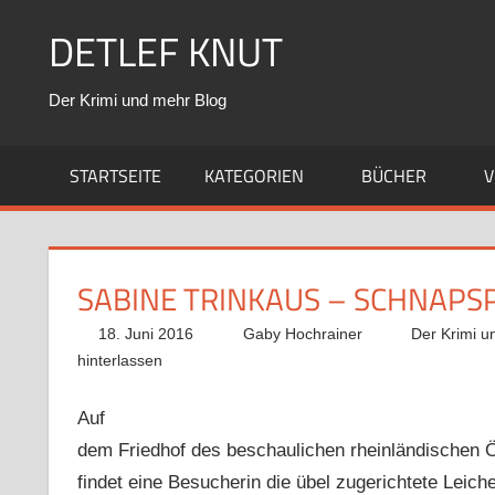
Zum
DETLEF KNUT
Inhalt
springen
Der Krimi und mehr Blog
STARTSEITE
KATEGORIEN
BÜCHER
V
SABINE TRINKAUS – SCHNAPS
18. Juni 2016
Gaby Hochrainer
Der Krimi u
hinterlassen
Auf
dem Friedhof des beschaulichen rheinländischen 
findet eine Besucherin die übel zugerichtete Leic