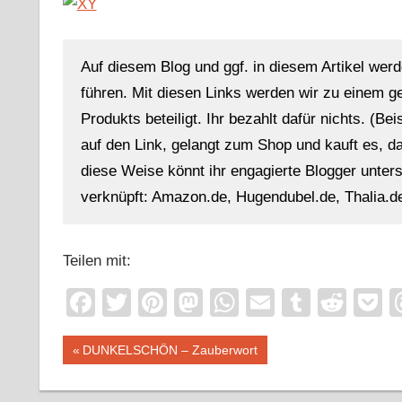
Auf diesem Blog und ggf. in diesem Artikel werd
führen. Mit diesen Links werden wir zu einem g
Produkts beteiligt. Ihr bezahlt dafür nichts. (Be
auf den Link, gelangt zum Shop und kauft es, dan
diese Weise könnt ihr engagierte Blogger unterst
verknüpft: Amazon.de, Hugendubel.de, Thalia.de
Teilen mit:
Facebook
Twitter
Pinterest
Mastodon
WhatsApp
Email
Tumblr
Redd
P
Beitragsnavigation
Vorheriger
DUNKELSCHÖN – Zauberwort
Beitrag: