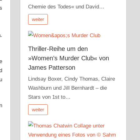
Chemie des Todes« und David…
s
weiter
.
Thriller-Reihe um den
»Women’s Murder Club« von
e
James Patterson
d
Lindsay Boxer, Cindy Thomas, Claire
u
Washburn und Jill Bernhardt – die
Stars von 1st to…
n
weiter