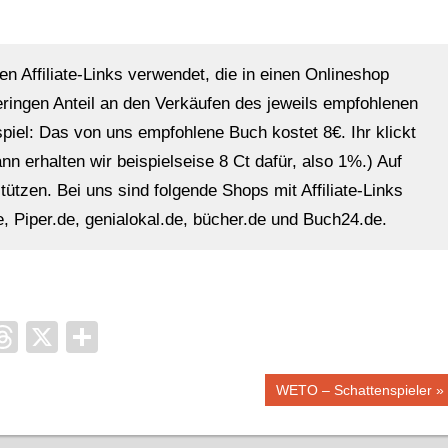
en Affiliate-Links verwendet, die in einen Onlineshop
eringen Anteil an den Verkäufen des jeweils empfohlenen
ispiel: Das von uns empfohlene Buch kostet 8€. Ihr klickt
n erhalten wir beispielseise 8 Ct dafür, also 1%.) Auf
ützen. Bei uns sind folgende Shops mit Affiliate-Links
, Piper.de, genialokal.de, bücher.de und Buch24.de.
it
ocket
Threads
X
Teilen
Nächster
WETO – Schattenspieler
Beitrag: