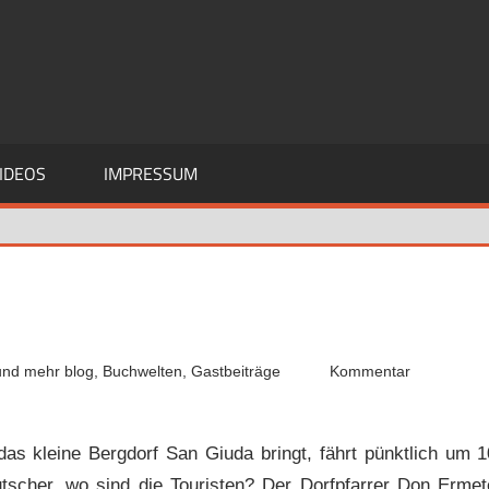
IDEOS
IMPRESSUM
und mehr blog
,
Buchwelten
,
Gastbeiträge
Kommentar
das kleine Bergdorf San Giuda bringt, fährt pünktlich um 1
tscher, wo sind die Touristen? Der Dorfpfarrer Don Ermet