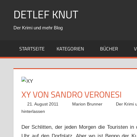
Zum
DETLEF KNUT
Inhalt
springen
Der Krimi und mehr Blog
STARTSEITE
KATEGORIEN
BÜCHER
V
XY VON SANDRO VERONESI
21. August 2011
Marion Brunner
Der Krimi 
hinterlassen
Der Schlitten, der jeden Morgen die Touristen in 
Uhr auf den Dorfplatz. Aber wo ist Beppo der Ku