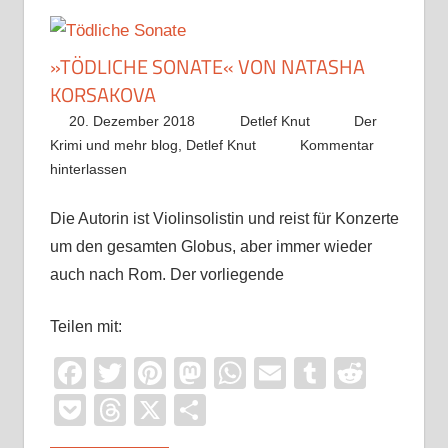
»TÖDLICHE SONATE« VON NATASHA
KORSAKOVA
20. Dezember 2018
Detlef Knut
Der
Krimi und mehr blog
,
Detlef Knut
Kommentar
hinterlassen
Die Autorin ist Violinsolistin und reist für Konzerte
um den gesamten Globus, aber immer wieder
auch nach Rom. Der vorliegende
Teilen mit:
Facebook
Twitter
Pinterest
Mastodon
WhatsApp
Email
Tumblr
Reddi
Pocket
Threads
X
Teilen