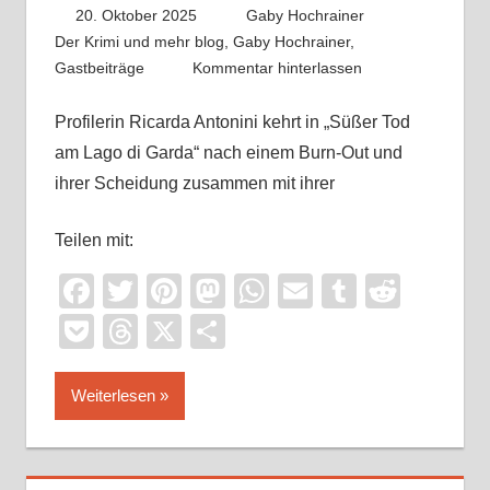
20. Oktober 2025
Gaby Hochrainer
Der Krimi und mehr blog
,
Gaby Hochrainer
,
Gastbeiträge
Kommentar hinterlassen
Profilerin Ricarda Antonini kehrt in „Süßer Tod
am Lago di Garda“ nach einem Burn-Out und
ihrer Scheidung zusammen mit ihrer
Teilen mit:
Facebook
Twitter
Pinterest
Mastodon
WhatsApp
Email
Tumblr
Reddi
Pocket
Threads
X
Teilen
Weiterlesen