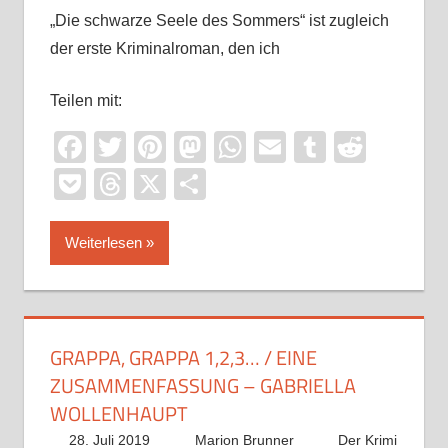
„Die schwarze Seele des Sommers“ ist zugleich
der erste Kriminalroman, den ich
Teilen mit:
Facebook
Twitter
Pinterest
Mastodon
WhatsApp
Email
Tumblr
Reddi
Pocket
Threads
X
Teilen
Weiterlesen
GRAPPA, GRAPPA 1,2,3… / EINE
ZUSAMMENFASSUNG – GABRIELLA
WOLLENHAUPT
28. Juli 2019
Marion Brunner
Der Krimi