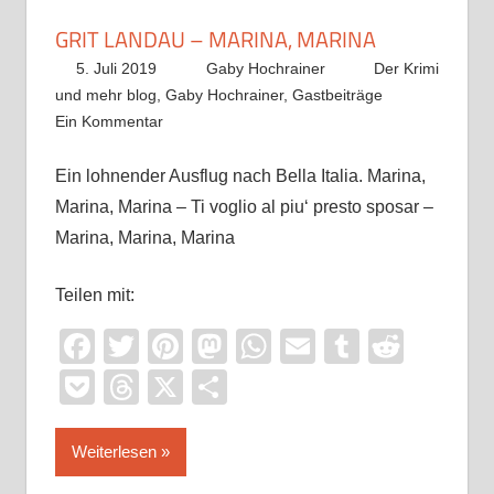
GRIT LANDAU – MARINA, MARINA
5. Juli 2019
Gaby Hochrainer
Der Krimi
und mehr blog
,
Gaby Hochrainer
,
Gastbeiträge
Ein Kommentar
Ein lohnender Ausflug nach Bella Italia. Marina,
Marina, Marina – Ti voglio al piu‘ presto sposar –
Marina, Marina, Marina
Teilen mit:
Facebook
Twitter
Pinterest
Mastodon
WhatsApp
Email
Tumblr
Reddi
Pocket
Threads
X
Teilen
Weiterlesen