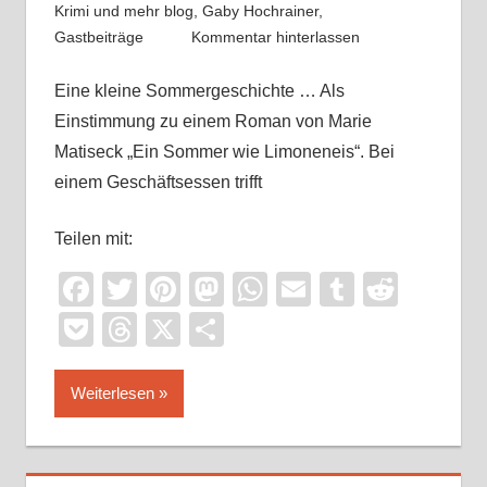
Krimi und mehr blog
,
Gaby Hochrainer
,
Gastbeiträge
Kommentar hinterlassen
Eine kleine Sommergeschichte … Als
Einstimmung zu einem Roman von Marie
Matiseck „Ein Sommer wie Limoneneis“. Bei
einem Geschäftsessen trifft
Teilen mit:
Facebook
Twitter
Pinterest
Mastodon
WhatsApp
Email
Tumblr
Reddi
Pocket
Threads
X
Teilen
Weiterlesen