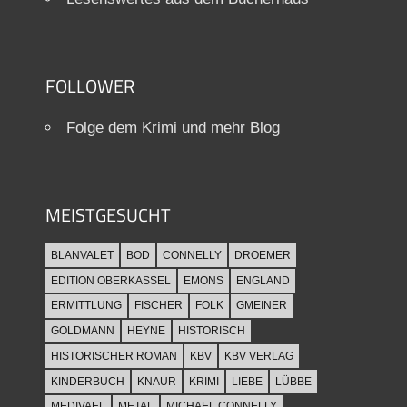
FOLLOWER
Folge dem Krimi und mehr Blog
MEISTGESUCHT
BLANVALET
BOD
CONNELLY
DROEMER
EDITION OBERKASSEL
EMONS
ENGLAND
ERMITTLUNG
FISCHER
FOLK
GMEINER
GOLDMANN
HEYNE
HISTORISCH
HISTORISCHER ROMAN
KBV
KBV VERLAG
KINDERBUCH
KNAUR
KRIMI
LIEBE
LÜBBE
MEDIVAEL
METAL
MICHAEL CONNELLY