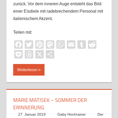
zurück. Vor dem inneren Auge entsteht das Bild
einer Eisdiele mit radebrechendem Personal mit
italienischem Akzent.
Teilen mit:
Facebook
Twitter
Pinterest
Mastodon
WhatsApp
Email
Tumblr
Reddi
Pocket
Threads
X
Teilen
Weiterlesen
MARIE MATISEK – SOMMER DER
ERINNERUNG
27. Januar 2019
Gaby Hochrainer
Der