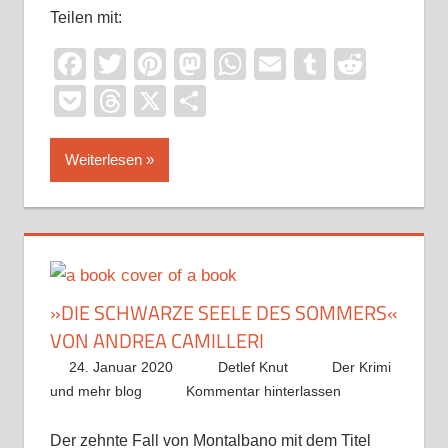
Teilen mit:
Facebook
Twitter
Pinterest
Mastodon
WhatsApp
Email
Tumblr
Reddi
Pocket
Threads
X
Teilen
Weiterlesen
»DIE SCHWARZE SEELE DES SOMMERS«
VON ANDREA CAMILLERI
24. Januar 2020
Detlef Knut
Der Krimi
und mehr blog
Kommentar hinterlassen
Der zehnte Fall von Montalbano mit dem Titel