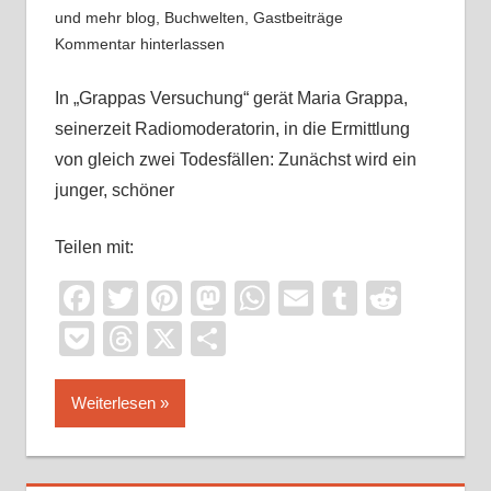
und mehr blog
,
Buchwelten
,
Gastbeiträge
Kommentar hinterlassen
In „Grappas Versuchung“ gerät Maria Grappa,
seinerzeit Radiomoderatorin, in die Ermittlung
von gleich zwei Todesfällen: Zunächst wird ein
junger, schöner
Teilen mit:
Facebook
Twitter
Pinterest
Mastodon
WhatsApp
Email
Tumblr
Reddi
Pocket
Threads
X
Teilen
Weiterlesen