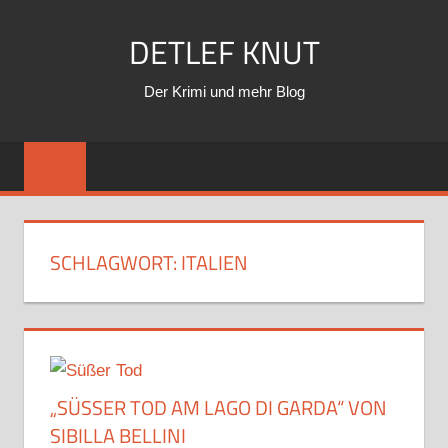
Zum
DETLEF KNUT
Inhalt
springen
Der Krimi und mehr Blog
SCHLAGWORT:
ITALIEN
„SÜSSER TOD AM LAGO DI GARDA“ VON S
IBILLA BELLINI