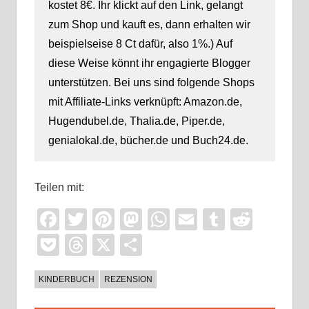
kostet 8€. Ihr klickt auf den Link, gelangt
zum Shop und kauft es, dann erhalten wir
beispielseise 8 Ct dafür, also 1%.) Auf
diese Weise könnt ihr engagierte Blogger
unterstützen. Bei uns sind folgende Shops
mit Affiliate-Links verknüpft: Amazon.de,
Hugendubel.de, Thalia.de, Piper.de,
genialokal.de, bücher.de und Buch24.de.
Teilen mit:
Facebook
Twitter
Pinterest
Mastodon
WhatsApp
Email
Tumblr
Reddi
Pocket
Threads
X
Teilen
KINDERBUCH
REZENSION