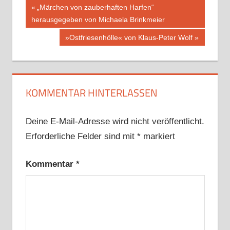
Beitragsnavigation
Vorheriger
„Märchen von zauberhaften Harfen“
Beitrag:
herausgegeben von Michaela Brinkmeier
Nächster
»Ostfriesenhölle« von Klaus-Peter Wolf
Beitrag:
KOMMENTAR HINTERLASSEN
Deine E-Mail-Adresse wird nicht veröffentlicht.
Erforderliche Felder sind mit
*
markiert
Kommentar
*