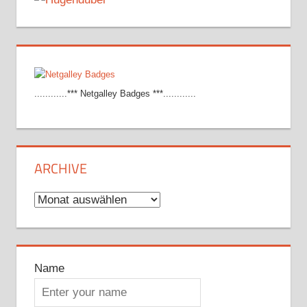
............*** Netgalley Badges ***............
ARCHIVE
Archive
Name