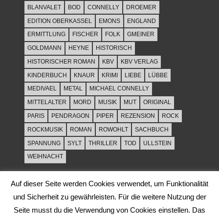
BLANVALET
BOD
CONNELLY
DROEMER
EDITION OBERKASSEL
EMONS
ENGLAND
ERMITTLUNG
FISCHER
FOLK
GMEINER
GOLDMANN
HEYNE
HISTORISCH
HISTORISCHER ROMAN
KBV
KBV VERLAG
KINDERBUCH
KNAUR
KRIMI
LIEBE
LÜBBE
MEDIVAEL
METAL
MICHAEL CONNELLY
MITTELALTER
MORD
MUSIK
MUT
ORIGINAL
PARIS
PENDRAGON
PIPER
REZENSION
ROCK
ROCKMUSIK
ROMAN
ROWOHLT
SACHBUCH
SPANNUNG
SYLT
THRILLER
TOD
ULLSTEIN
WEIHNACHT
Auf dieser Seite werden Cookies verwendet, um Funktionalität
und Sicherheit zu gewährleisten. Für die weitere Nutzung der
Seite musst du die Verwendung von Cookies einstellen. Das