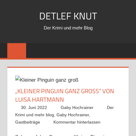
Zum
DETLEF KNUT
Inhalt
springen
Der Krimi und mehr Blog
„KLEINER PINGUIN GANZ GROSS“ VON L
UISA HARTMANN
30. Juni 2022
Gaby Hochrainer
Der
Krimi und mehr blog
,
Gaby Hochrainer
,
Gastbeiträge
Kommentar hinterlassen