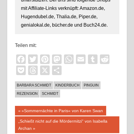
mit Affiliate-Links verknüpft: Amazon.de,
Hugendubel.de, Thalia.de, Piper.de,
genialokal.de, bücher.de und Buch24.de.
Teilen mit:
Facebook
Twitter
Pinterest
Mastodon
WhatsApp
Email
Tumblr
Reddi
Pocket
Threads
X
Teilen
BARBARA SCHMIDT
KINDERBUCH
PINGUIN
REZENSION
SCHMIDT
Beitragsnavigation
Vorheriger
»Sommernächte in Paris« von Karen Swan
Beitrag:
Nächster
„Schießt nicht auf die Mördermitzi“ von Isabella
Beitrag:
Archan