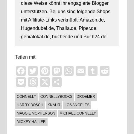
diese Weise könnt ihr engagierte Blogger
unterstützen. Bei uns sind folgende Shops
mit Affiliate-Links verknüpft: Amazon.de,
Hugendubel.de, Thalia.de, Piper.de,
genialokal.de, bücher.de und Buch24.de.
Teilen mit:
Facebook
Twitter
Pinterest
Mastodon
WhatsApp
Email
Tumblr
Reddi
Pocket
Threads
X
Teilen
CONNELLY
CONNELLYBOOKS
DROEMER
HARRY BOSCH
KNAUR
LOS ANGELES
MAGGIE MCPHERSON
MICHAEL CONNELLY
MICKEY HALLER