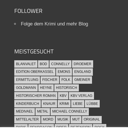
FOLLOWER
Folge dem Krimi und mehr Blog
MEISTGESUCHT
BLANVALET
BOD
CONNELLY
DROEMER
EDITION OBERKASSEL
EMONS
ENGLAND
ERMITTLUNG
FISCHER
FOLK
GMEINER
GOLDMANN
HEYNE
HISTORISCH
HISTORISCHER ROMAN
KBV
KBV VERLAG
KINDERBUCH
KNAUR
KRIMI
LIEBE
LÜBBE
MEDIVAEL
METAL
MICHAEL CONNELLY
MITTELALTER
MORD
MUSIK
MUT
ORIGINAL
PARIS
PENDRAGON
PIPER
REZENSION
ROCK