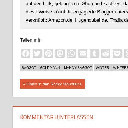
auf den Link, gelangt zum Shop und kauft es, dan
diese Weise könnt ihr engagierte Blogger unterst
verknüpft: Amazon.de, Hugendubel.de, Thalia.de
Teilen mit:
Facebook
Twitter
Pinterest
Mastodon
WhatsApp
Email
Tumblr
Redd
P
BAGGOT
GOLDMANN
MANDY BAGGOT
WINTER
WINTER
Beitragsnavigation
Vorheriger
Finish in den Rocky Mountains
Beitrag:
KOMMENTAR HINTERLASSEN