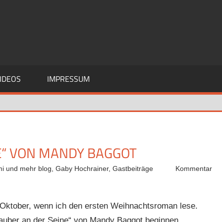
IDEOS
IMPRESSUM
E“ VON MANDY BAGGOT
mi und mehr blog
,
Gaby Hochrainer
,
Gastbeiträge
Kommentar
e Oktober, wenn ich den ersten Weihnachtsroman lese.
rzauber an der Seine“ von Mandy Baggot beginnen.