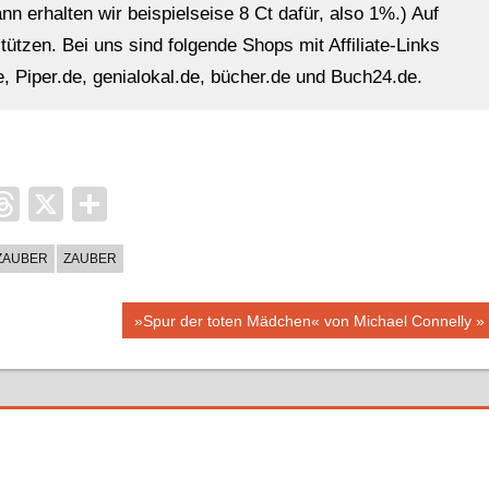
n erhalten wir beispielseise 8 Ct dafür, also 1%.) Auf
ützen. Bei uns sind folgende Shops mit Affiliate-Links
, Piper.de, genialokal.de, bücher.de und Buch24.de.
it
ocket
Threads
X
Teilen
ZAUBER
ZAUBER
Nächster
»Spur der toten Mädchen« von Michael Connelly
Beitrag: