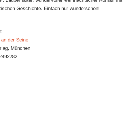
er, zauberhafter, wundervoller weihnachtlicher Roman mit
antischen Geschichte. Einfach nur wunderschön!
t
 an der Seine
rlag, München
2492282