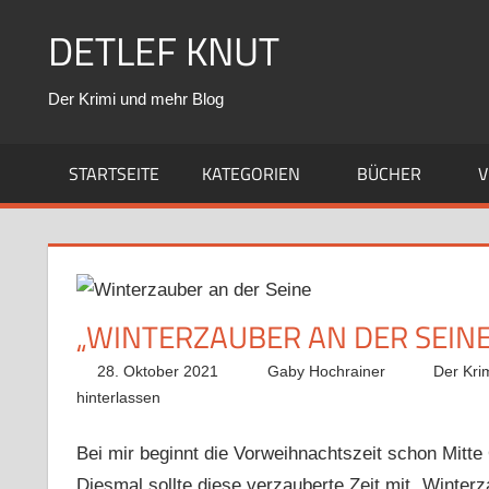
Zum
DETLEF KNUT
Inhalt
springen
Der Krimi und mehr Blog
STARTSEITE
KATEGORIEN
BÜCHER
V
„WINTERZAUBER AN DER SEIN
28. Oktober 2021
Gaby Hochrainer
Der Kri
hinterlassen
Bei mir beginnt die Vorweihnachtszeit schon Mitt
Diesmal sollte diese verzauberte Zeit mit „Winte