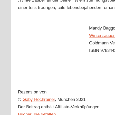
„Winterzauber an der Seine“ ist ein stimmungsvoll
einer teils traurigen, teils lebensbejahenden rom
Mandy Baggo
Winterzauber
Goldmann Ve
ISBN 978344
Rezension von
©
Gaby Hochrainer
, München 2021
Der Beitrag enthält Affiliate-Verknüpfungen.
Bücher, die gefallen