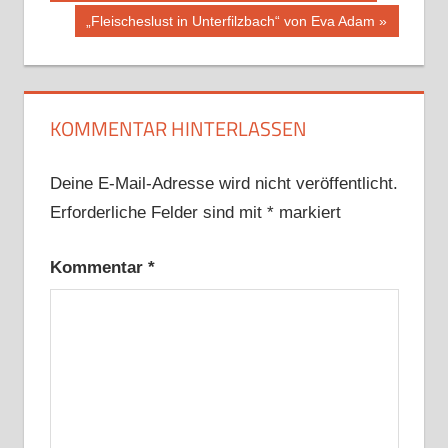
Beitrag:
Nächster
„Fleischeslust in Unterfilzbach“ von Eva Adam
Beitrag:
KOMMENTAR HINTERLASSEN
Deine E-Mail-Adresse wird nicht veröffentlicht.
Erforderliche Felder sind mit
*
markiert
Kommentar
*