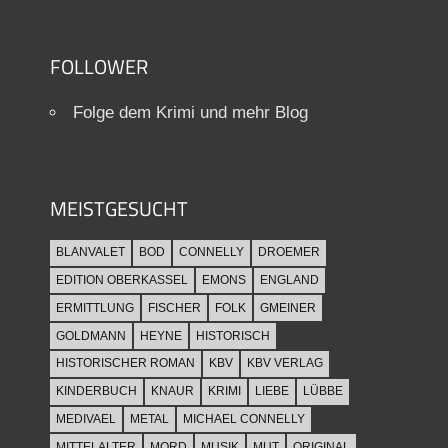
FOLLOWER
Folge dem Krimi und mehr Blog
MEISTGESUCHT
BLANVALET
BOD
CONNELLY
DROEMER
EDITION OBERKASSEL
EMONS
ENGLAND
ERMITTLUNG
FISCHER
FOLK
GMEINER
GOLDMANN
HEYNE
HISTORISCH
HISTORISCHER ROMAN
KBV
KBV VERLAG
KINDERBUCH
KNAUR
KRIMI
LIEBE
LÜBBE
MEDIVAEL
METAL
MICHAEL CONNELLY
MITTELALTER
MORD
MUSIK
MUT
ORIGINAL