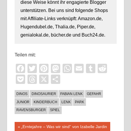
diese Weise könnt ihr engagierte Blogger
unterstützen. Bei uns sind folgende Shops
mit Affiliate-Links verknüpft: Amazon.de,
Hugendubel.de, Thalia.de, Piper.de,
genialokal.de, bücher.de und Buch24.de.
Teilen mit:
Facebook
Twitter
Pinterest
Mastodon
WhatsApp
Email
Tumblr
Reddi
Pocket
Threads
X
Teilen
DINOS
DINOSAURIER
FABIAN LENK
GEFAHR
JUNIOR
KINDERBUCH
LENK
PARK
RAVENSBURGER
SPIEL
Beitragsnavigation
Vorheriger
„Erntejahre – Was wir sind“ von Izabelle Jardin