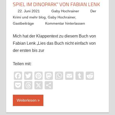
SPIEL IM DINOPARK“ VON FABIAN LENK
22. Juni 2021
Gaby Hochrainer
Der
Krimi und mehr blog
,
Gaby Hochrainer
,
Gastbeiträge
Kommentar hinterlassen
Mich hat der Klappentext zu diesem Buch von
Fabian Lenk „Lies das Buch nicht einfach von
der ersten bis zur
Teilen mit:
Facebook
Twitter
Pinterest
Mastodon
WhatsApp
Email
Tumblr
Reddi
Pocket
Threads
X
Teilen
Weiterlesen