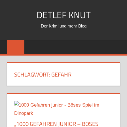
Zum
DETLEF KNUT
Inhalt
springen
Der Krimi und mehr Blog
SCHLAGWORT:
GEFAHR
„1000 GEFAHREN JUNIOR – BÖSES