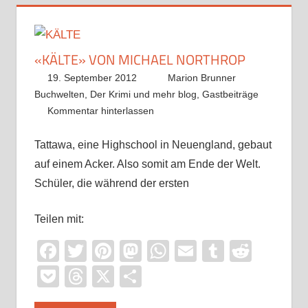
«KÄLTE» VON MICHAEL NORTHROP
19. September 2012
Marion Brunner
Buchwelten
,
Der Krimi und mehr blog
,
Gastbeiträge
Kommentar hinterlassen
Tattawa, eine Highschool in Neuengland, gebaut
auf einem Acker. Also somit am Ende der Welt.
Schüler, die während der ersten
Teilen mit:
Facebook
Twitter
Pinterest
Mastodon
WhatsApp
Email
Tumblr
Reddi
Pocket
Threads
X
Teilen