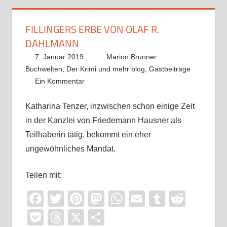
FILLINGERS ERBE VON OLAF R.
DAHLMANN
7. Januar 2019
Marion Brunner
Buchwelten
,
Der Krimi und mehr blog
,
Gastbeiträge
Ein Kommentar
Katharina Tenzer, inzwischen schon einige Zeit
in der Kanzlei von Friedemann Hausner als
Teilhaberin tätig, bekommt ein eher
ungewöhnliches Mandat.
Teilen mit:
Facebook
Twitter
Pinterest
Mastodon
WhatsApp
Email
Tumblr
Reddi
Pocket
Threads
X
Teilen