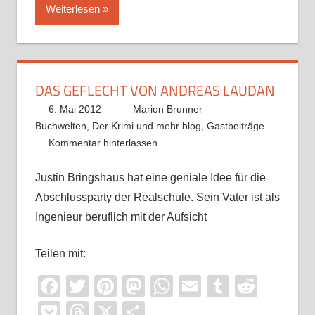
Weiterlesen
DAS GEFLECHT VON ANDREAS LAUDAN
6. Mai 2012
Marion Brunner
Buchwelten
,
Der Krimi und mehr blog
,
Gastbeiträge
Kommentar hinterlassen
Justin Bringshaus hat eine geniale Idee für die
Abschlussparty der Realschule. Sein Vater ist als
Ingenieur beruflich mit der Aufsicht
Teilen mit:
Facebook
Twitter
Pinterest
Mastodon
WhatsApp
Email
Tumblr
Reddi
Pocket
Threads
X
Teilen