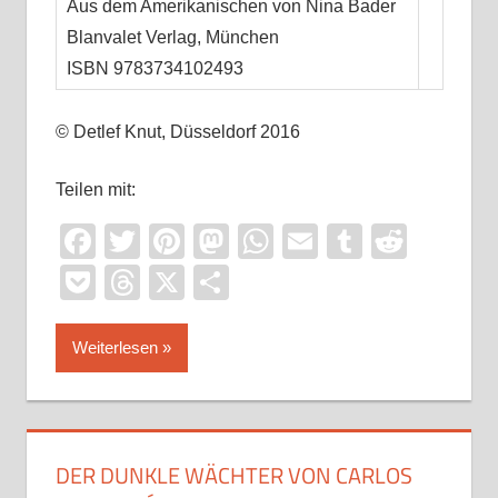
Aus dem Amerikanischen von Nina Bader
Blanvalet Verlag, München
ISBN 9783734102493
© Detlef Knut, Düsseldorf 2016
Teilen mit:
Facebook
Twitter
Pinterest
Mastodon
WhatsApp
Email
Tumblr
Reddi
Pocket
Threads
X
Teilen
Weiterlesen
DER DUNKLE WÄCHTER VON CARLOS