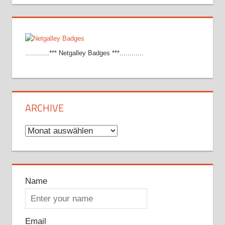
............*** Netgalley Badges ***............
ARCHIVE
Archive
Name
Email