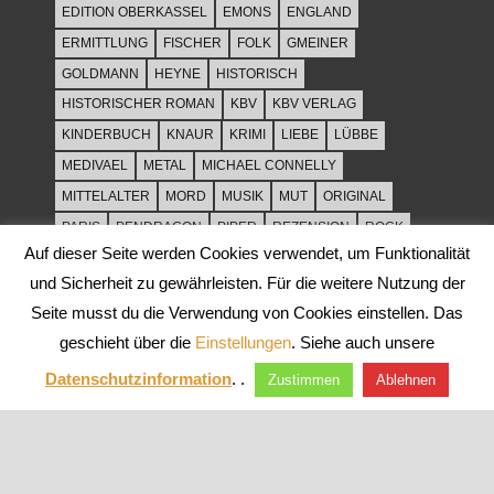
EDITION OBERKASSEL
EMONS
ENGLAND
ERMITTLUNG
FISCHER
FOLK
GMEINER
GOLDMANN
HEYNE
HISTORISCH
HISTORISCHER ROMAN
KBV
KBV VERLAG
KINDERBUCH
KNAUR
KRIMI
LIEBE
LÜBBE
MEDIVAEL
METAL
MICHAEL CONNELLY
MITTELALTER
MORD
MUSIK
MUT
ORIGINAL
PARIS
PENDRAGON
PIPER
REZENSION
ROCK
Auf dieser Seite werden Cookies verwendet, um Funktionalität
ROCKMUSIK
ROMAN
ROWOHLT
SACHBUCH
und Sicherheit zu gewährleisten. Für die weitere Nutzung der
SPANNUNG
SYLT
THRILLER
TOD
ULLSTEIN
Seite musst du die Verwendung von Cookies einstellen. Das
WEIHNACHT
geschieht über die
Einstellungen
. Siehe auch unsere
Datenschutzinformation
. .
Zustimmen
Ablehnen
WordPress-Theme: Tortuga von ThemeZee.