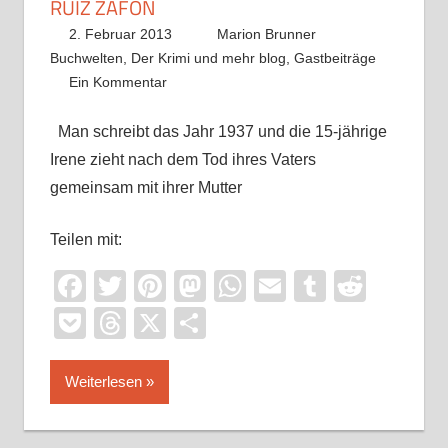
RUIZ ZAFÓN
2. Februar 2013
Marion Brunner
Buchwelten
,
Der Krimi und mehr blog
,
Gastbeiträge
Ein Kommentar
Man schreibt das Jahr 1937 und die 15-jährige
Irene zieht nach dem Tod ihres Vaters
gemeinsam mit ihrer Mutter
Teilen mit:
Facebook
Twitter
Pinterest
Mastodon
WhatsApp
Email
Tumblr
Reddi
Pocket
Threads
X
Teilen
Weiterlesen