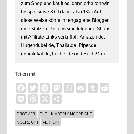
zum Shop und kauft es, dann erhalten wir
beispielseise 8 Ct dafür, also 1%.) Auf
diese Weise könnt ihr engagierte Blogger
unterstützen. Bei uns sind folgende Shops
mit Affiliate-Links verknüpft: Amazon.de,
Hugendubel.de, Thalia.de, Piper.de,
genialokal.de, bücher.de und Buch24.de.
Teilen mit:
Facebook
Twitter
Pinterest
Mastodon
WhatsApp
Email
Tumblr
Reddi
Pocket
Threads
X
Teilen
DROEMER
EHE
KIMBERLY MCCREIGHT
MCCREIGHT
PERFEKT