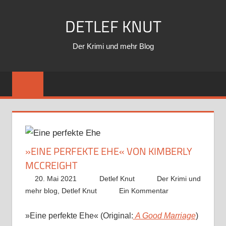
Zum
DETLEF KNUT
Inhalt
springen
Der Krimi und mehr Blog
»EINE PERFEKTE EHE« VON KIMBERLY
MCCREIGHT
20. Mai 2021
Detlef Knut
Der Krimi und
mehr blog
,
Detlef Knut
Ein Kommentar
»Eine perfekte Ehe« (Original:
A Good Marriage
)