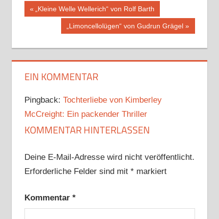
Beitragsnavigation
Vorheriger
„Kleine Welle Wellerich“ von Rolf Barth
Beitrag:
Nächster
„Limoncellolügen“ von Gudrun Grägel
Beitrag:
EIN KOMMENTAR
Pingback:
Tochterliebe von Kimberley
McCreight: Ein packender Thriller
KOMMENTAR HINTERLASSEN
Deine E-Mail-Adresse wird nicht veröffentlicht.
Erforderliche Felder sind mit
*
markiert
Kommentar
*