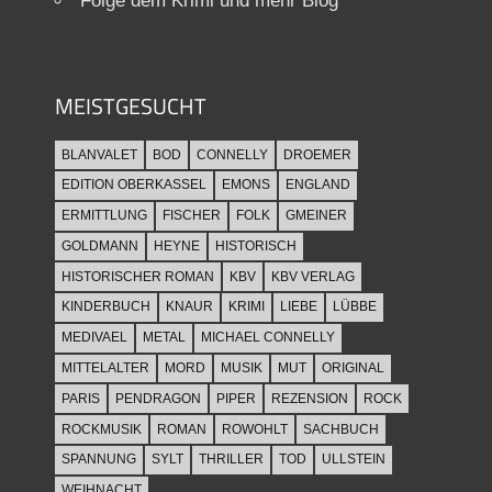
Folge dem Krimi und mehr Blog
MEISTGESUCHT
BLANVALET
BOD
CONNELLY
DROEMER
EDITION OBERKASSEL
EMONS
ENGLAND
ERMITTLUNG
FISCHER
FOLK
GMEINER
GOLDMANN
HEYNE
HISTORISCH
HISTORISCHER ROMAN
KBV
KBV VERLAG
KINDERBUCH
KNAUR
KRIMI
LIEBE
LÜBBE
MEDIVAEL
METAL
MICHAEL CONNELLY
MITTELALTER
MORD
MUSIK
MUT
ORIGINAL
PARIS
PENDRAGON
PIPER
REZENSION
ROCK
ROCKMUSIK
ROMAN
ROWOHLT
SACHBUCH
SPANNUNG
SYLT
THRILLER
TOD
ULLSTEIN
WEIHNACHT