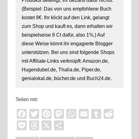
Produkts beteiligt. Ihr bezahlt dafür nichts.
(Beispiel: Das von uns empfohlene Buch
kostet 8€. Ihr klickt auf den Link, gelangt
zum Shop und kauft es, dann erhalten wir
beispielseise 8 Ct dafür, also 1%.) Auf
diese Weise könnt ihr engagierte Blogger
unterstützen. Bei uns sind folgende Shops
mit Affiliate-Links verknüpft: Amazon.de,
Hugendubel.de, Thalia.de, Piper.de,
genialokal.de, bücher.de und Buch24.de.
Teilen mit:
Facebook
Twitter
Pinterest
Mastodon
WhatsApp
Email
Tumblr
Reddi
Pocket
Threads
X
Teilen