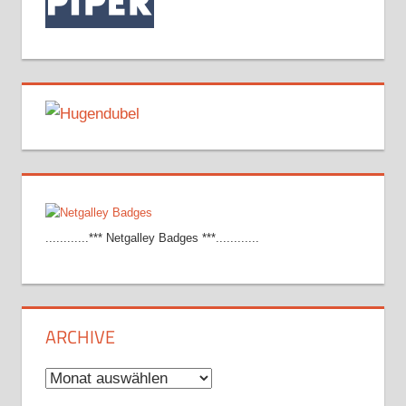
............*** Netgalley Badges ***............
ARCHIVE
Archive