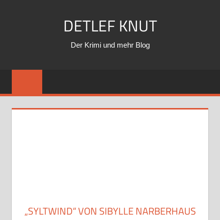
Zum
DETLEF KNUT
Inhalt
springen
Der Krimi und mehr Blog
„SYLTWIND“ VON SIBYLLE NARBERHAUS