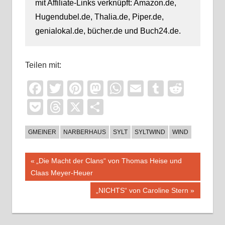
mit Affiliate-Links verknüpft: Amazon.de,
Hugendubel.de, Thalia.de, Piper.de,
genialokal.de, bücher.de und Buch24.de.
Teilen mit:
Facebook
Twitter
Pinterest
Mastodon
WhatsApp
Email
Tumblr
Reddi
Pocket
Threads
X
Teilen
GMEINER
NARBERHAUS
SYLT
SYLTWIND
WIND
Beitragsnavigation
Vorheriger
„Die Macht der Clans“ von Thomas Heise und
Beitrag:
Claas Meyer-Heuer
Nächster
„NICHTS“ von Caroline Stern
Beitrag: