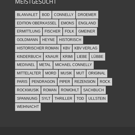
MEISTGESUCHT
BLANVALET
BOD
CONNELLY
DROEMER
EDITION OBERKASSEL
EMONS
ENGLAND
ERMITTLUNG
FISCHER
FOLK
GMEINER
GOLDMANN
HEYNE
HISTORISCH
HISTORISCHER ROMAN
KBV
KBV VERLAG
KINDERBUCH
KNAUR
KRIMI
LIEBE
LÜBBE
MEDIVAEL
METAL
MICHAEL CONNELLY
MITTELALTER
MORD
MUSIK
MUT
ORIGINAL
PARIS
PENDRAGON
PIPER
REZENSION
ROCK
ROCKMUSIK
ROMAN
ROWOHLT
SACHBUCH
SPANNUNG
SYLT
THRILLER
TOD
ULLSTEIN
WEIHNACHT