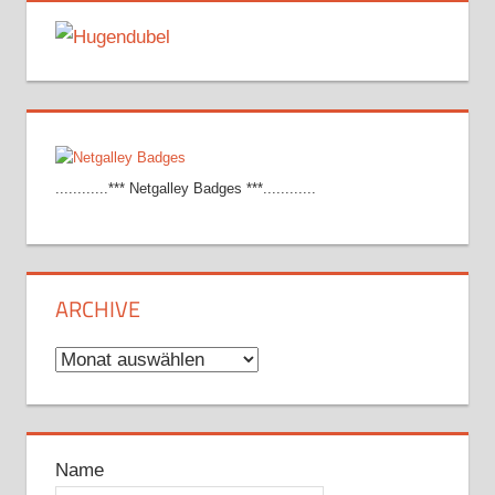
............*** Netgalley Badges ***............
ARCHIVE
Archive
Name